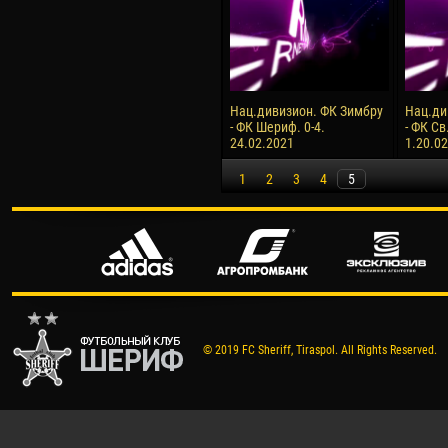
Нац.дивизион. ФК Зимбру
Нац.ди
- ФК Шериф. 0-4.
- ФК Св
24.02.2021
1.20.0
1
2
3
4
5
© 2019 FC Sheriff, Tiraspol. All Rights Reserved.