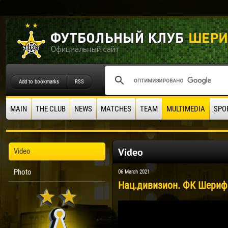
Add to bookmarks
RSS
MAIN
THE CLUB
NEWS
MATCHES
TEAM
MULTIMEDIA
SPO
Video
Video
Photo
06 March 2021
Нац.дивизион. ФК Шериф 