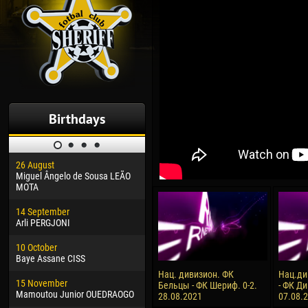
Birthdays
26 August
30 January
04 M
Miguel Ângelo de Sousa LEÃO
Dhoraso Moreo KLAS
Vsev
MOTA
24 February
13 M
14 September
Vladislav COSTIN
Rena
Arli PERGJONI
02 March
24 M
10 October
Veaceslav COZMA
Nico
Baye Assane CISS
09 March
15 J
Нац. дивизион. ФК
Нац.ди
15 November
Emmanuel AFETSE
Kona
Бельцы - ФК Шериф. 0-2.
- ФК Ди
Mamoutou Junior OUEDRAOGO
28.08.2021
07.08.
20 March
24 J