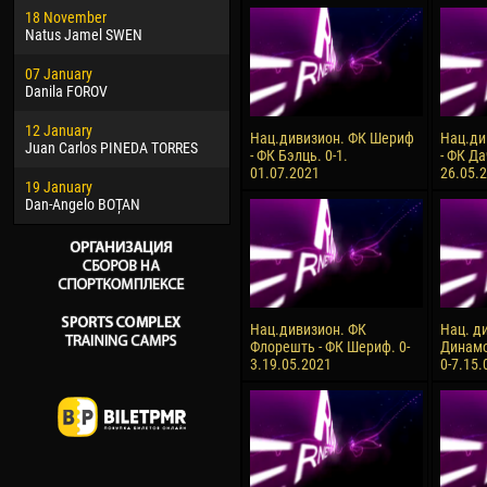
18 November
Jayder Moreno ASPRILLA
Vict
Natus Jamel SWEN
22 March
28 J
07 January
Samba KONÉ
Soum
Danila FOROV
26 March
10 Ju
12 January
Vitor Hugo Morais de OLIVEIRA
Bou
Нац.дивизион. ФК Шериф
Нац.ди
Juan Carlos PINEDA TORRES
- ФК Бэлць. 0-1.
- ФК Да
28 March
15 Ju
01.07.2021
26.05.
19 January
Raí LOPES DE OLIVEIRA
Ivan
Dan-Angelo BOȚAN
Нац.дивизион. ФК
Нац. д
Флорешть - ФК Шериф. 0-
Динамо
3.19.05.2021
0-7.15.