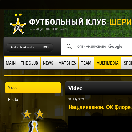
Add to bookmarks
RSS
MAIN
THE CLUB
NEWS
MATCHES
TEAM
MULTIMEDIA
SPO
Video
Video
Photo
31 July 2021
Нац.дивизион. ФК Флореш