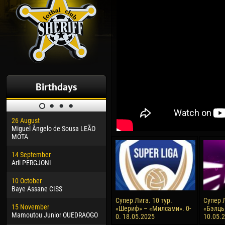
Birthdays
26 August
30 January
04 M
Miguel Ângelo de Sousa LEÃO
Dhoraso Moreo KLAS
Vsev
MOTA
24 February
13 M
14 September
Vladislav COSTIN
Rena
Arli PERGJONI
02 March
24 M
10 October
Veaceslav COZMA
Nico
Baye Assane CISS
09 March
15 J
Супер Лига. 10 тур.
Супер Л
15 November
Emmanuel AFETSE
Kona
«Шериф» – «Милсами». 0-
«Бэлць
Mamoutou Junior OUEDRAOGO
0. 18.05.2025
10.05.
20 March
24 J