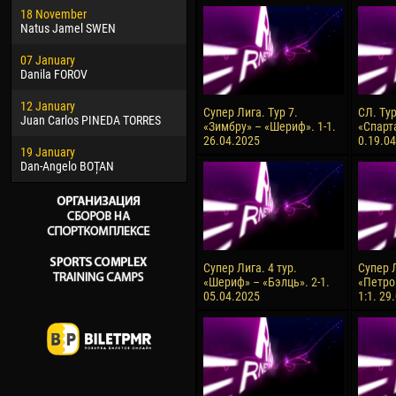
18 November
Jayder Moreno ASPRILLA
Vict
Natus Jamel SWEN
22 March
28 J
07 January
Samba KONÉ
Soum
Danila FOROV
26 March
10 Ju
12 January
Vitor Hugo Morais de OLIVEIRA
Bou
Супер Лига. Тур 7.
СЛ. Ту
Juan Carlos PINEDA TORRES
«Зимбру» – «Шериф». 1-1.
«Спарт
28 March
15 Ju
26.04.2025
0.19.0
19 January
Raí LOPES DE OLIVEIRA
Ivan
Dan-Angelo BOȚAN
Супер Лига. 4 тур.
Супер Л
«Шериф» – «Бэлць». 2-1.
«Петро
05.04.2025
1:1. 29