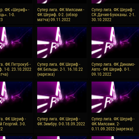
ур. ФК «Шериф» -
Супер лига. ФК Милсами -
Супер лига. ФК Шериф -
ь». 1-0.
ФК Шериф. 0-2. (обзор
СК Дачия-Буюканы. 2-1.
23
матча) 09.11.2022
30.10.2022
а. ФК Петрокуб -
Супер лига. ФК Шериф -
Супер лига. ФК Динамо-
. 1-0. 23.10.2022
ФК Бельцы. 2-1. 16.10.22
Авто - ФК Шериф. 0-1.
атча)
(нарезка)
09.10.2022
га. ФК Шериф -
Супер лига. ФК Шериф -
Супер лига. ФК Шериф -
 Георгий. 3-0.
ФК Зимбру. 0-0.18.09.2022
ФК Милсами. 2-
22
0.11.09.2022 (нарезка)