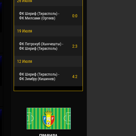
26 Июля
ФК Шериф (Тирасполь) -
0:0
ФК Милсами (Оргеев)
19 Июля
ФК Петрокуб (Хынчешты) -
2:3
ФК Шериф (Тирасполь)
12 Июля
ФК Шериф (Тирасполь) -
4:2
ФК Зимбру (Кишинев)