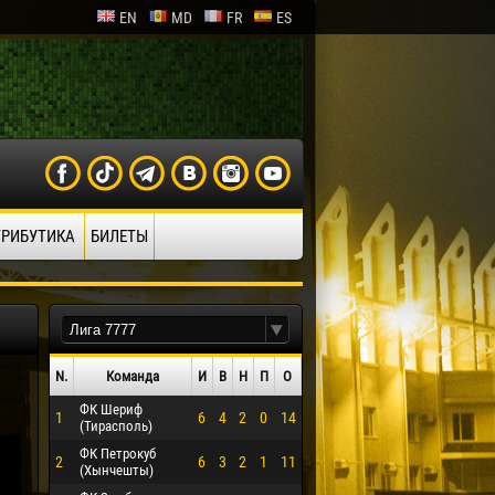
EN
MD
FR
ES
ТРИБУТИКА
БИЛЕТЫ
N.
Команда
И
В
Н
П
О
ФК Шериф
1
6
4
2
0
14
(Тирасполь)
ФК Петрокуб
2
6
3
2
1
11
(Хынчешты)