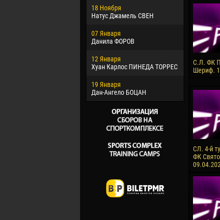
18 Ноября
Хайдер М
Натус Джамель СВЕН
22 Марта
07 Января
Самба КО
Данила ФОРОВ
26 Марта
12 Января
Витор Уго
С.Л. ФК 
Хуан Карлос ПИНЕДА ТОРРЕС
ОЛИВЕЙР
Шериф. 1
19 Января
28 Марта
Дан-Ангело БОЦАН
Раи ЛОПЕ
СЛ. 4-й т
ФК Святой
09.04.20