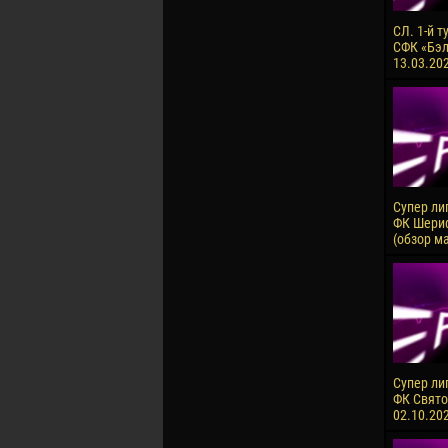
СЛ. 1-й т
СФК «Бэлц
13.03.20
Супер лиг
ФК Шериф
(обзор м
Супер ли
ФК Святой
02.10.20