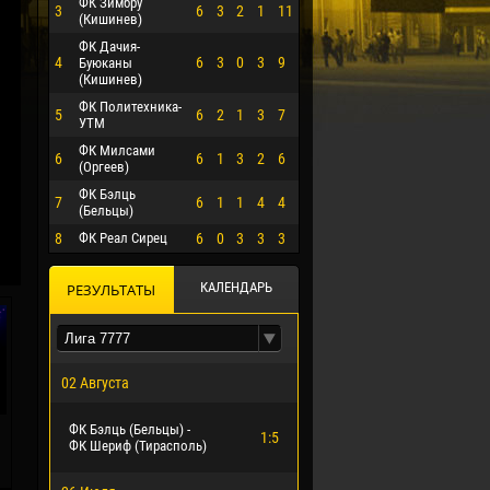
ФК Зимбру
3
6
3
2
1
11
(Кишинев)
ФК Дачия-
4
6
3
0
3
9
Буюканы
(Кишинев)
ФК Политехника-
5
6
2
1
3
7
УТМ
ФК Милсами
6
6
1
3
2
6
(Оргеев)
ФК Бэлць
7
6
1
1
4
4
(Бельцы)
8
ФК Реал Сирец
6
0
3
3
3
О ЭРРЕРА
КАЛЕНДАРЬ
РЕЗУЛЬТАТЫ
02 Августа
ФК Бэлць (Бельцы) -
1:5
ФК Шериф (Тирасполь)