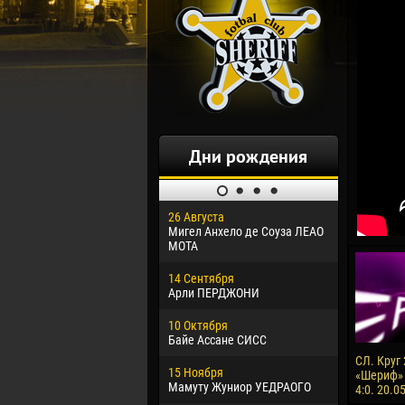
Дни рождения
26 Августа
30 Января
Мигел Анхело де Соуза ЛЕАО
Дорасо Мо
МОТА
24 Феврал
14 Сентября
Владисла
Арли ПЕРДЖОНИ
02 Марта
10 Октября
Вячеслав
Байе Ассане СИСС
09 Марта
СЛ. Круг 
15 Ноября
Эммануэл
«Шериф» 
Мамуту Жуниор УЕДРАОГО
4:0. 20.0
20 Марта