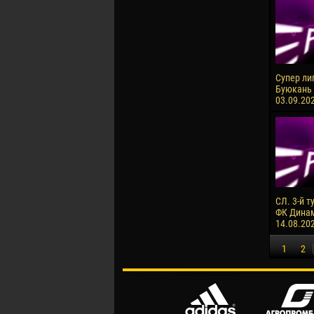
Супер ли
Буюкань 
03.09.202
СЛ. 3-й т
ФК Динам
14.08.20
1
2