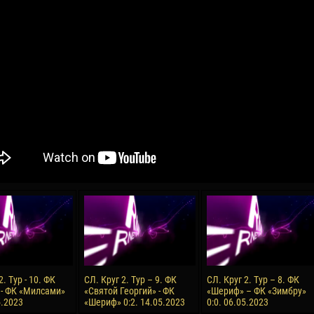
04 Мая
17 Июля
рео КЛАС
Всеволод НИХАЕВ
Жаир Амет МОДЕЛ
я
13 Мая
21 Июля
в КОСТИН
Ренат ЖОСАН
Эмиль ТЫМБУР
24 Мая
24 Июля
 КОЗМА
Николай ЧЕБОТАРЬ
Михаил КОРОТКОВ
15 Июня
27 Июля
2. Тур - 10. ФК
СЛ. Круг 2. Тур – 9. ФК
СЛ. Круг 2. Тур – 8. ФК
ь АФЕТСЕ
Конан Жорес-Ульрих ЛУКУ
Владимир ФРАТЯ
- ФК «Милсами»
«Святой Георгий» - ФК
«Шериф» – ФК «Зимбру»
5.2023
«Шериф» 0:2. 14.05.2023
0:0. 06.05.2023
24 Июня