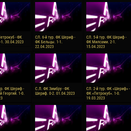
орено АСПРИЛЬЯ
Виктор ЧУМАШУ
28 Июня
НЕ
Сумаила МАГАССУБА
10 Июля
 Морайс де
Бурама ФОМБА
Петрокуб - ФК
СЛ. 6-й тур. ФК Шериф -
СЛ. 5-й тур. ФК Шериф -
А
-1. 30.04.2023
ФК Бельцы. 1-1.
ФК Милсами. 2-1.
15 Июля
22.04.2023
15.04.2023
Иван ДЮЛГЕРОВ
С ДЕ ОЛИВЕЙРА
ур. ФК Шериф -
С.Л. ФК Зимбру - ФК
СЛ. 2-й тур. ФК «Шериф» -
 Георгий. 1-0.
Шериф. 0-2. 01.04.2023
ФК «Петрокуб». 1-0.
23
19.03.2023