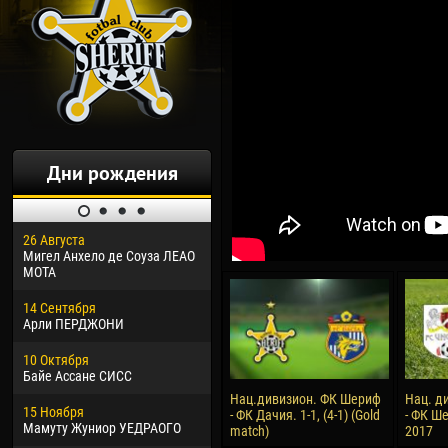
Дни рождения
26 Августа
30 Января
04 М
Мигел Анхело де Соуза ЛЕАО
Дорасо Морео КЛАС
Все
МОТА
24 Февраля
13 М
14 Сентября
Владислав КОСТИН
Рен
Арли ПЕРДЖОНИ
02 Марта
24 М
10 Октября
Вячеслав КОЗМА
Нико
Байе Ассане СИСС
09 Марта
15 И
Нац.дивизион. ФК Шериф
Нац. д
15 Ноября
Эммануэль АФЕТСЕ
Кона
- ФК Дачия. 1-1, (4-1) (Gold
- ФК Ше
Мамуту Жуниор УЕДРАОГО
match)
2017
20 Марта
24 И