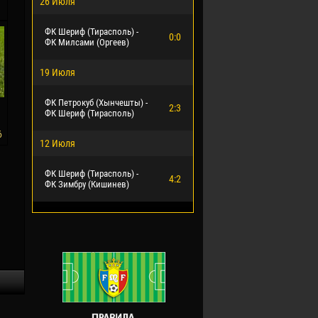
26 Июля
ФК Шериф (Тирасполь) -
0:0
ФК Милсами (Оргеев)
19 Июля
ФК Петрокуб (Хынчешты) -
2:3
ФК Шериф (Тирасполь)
6
12 Июля
ФК Шериф (Тирасполь) -
4:2
ФК Зимбру (Кишинев)