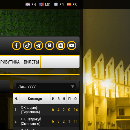
EN
MD
FR
ES
ТРИБУТИКА
БИЛЕТЫ
N.
Команда
И
В
Н
П
О
ФК Шериф
1
6
4
2
0
14
(Тирасполь)
ФК Петрокуб
2
6
3
2
1
11
(Хынчешты)