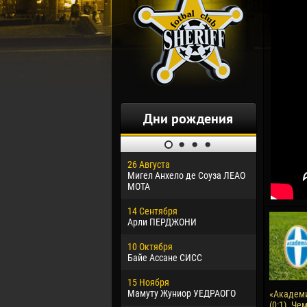
Дни рождения
26 Августа
30 Января
Мигел Анхело де Соуза ЛЕАО
Дорасо Мо
МОТА
24 Феврал
14 Сентября
Владисла
Арли ПЕРДЖОНИ
02 Марта
10 Октября
Вячеслав
Байе Ассане СИСС
09 Марта
15 Ноября
Эммануэл
Мамуту Жуниор УЕДРАОГО
«Академи
(0:1). Че
20 Марта