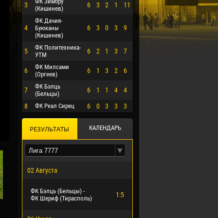
ФК Зимбру
3
6
3
2
1
11
(Кишинев)
ФК Дачия-
4
6
3
0
3
9
Буюканы
(Кишинев)
ФК Политехника-
5
6
2
1
3
7
УТМ
ФК Милсами
6
6
1
3
2
6
(Оргеев)
ФК Бэлць
7
6
1
1
4
4
(Бельцы)
8
ФК Реал Сирец
6
0
3
3
3
О ЭРРЕРА
КАЛЕНДАРЬ
РЕЗУЛЬТАТЫ
02 Августа
ФК Бэлць (Бельцы) -
1:5
ФК Шериф (Тирасполь)