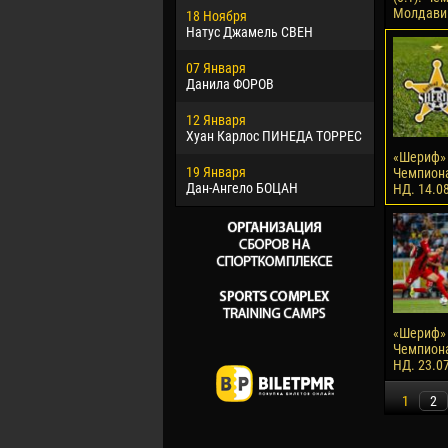
Молдавии
18 Ноября
Хайдер М
Натус Джамель СВЕН
22 Марта
07 Января
Самба КО
Данила ФОРОВ
26 Марта
12 Января
Витор Уго
Хуан Карлос ПИНЕДА ТОРРЕС
ОЛИВЕЙР
«Шериф» -
19 Января
28 Марта
Чемпион
Дан-Ангело БОЦАН
Раи ЛОПЕ
НД. 14.0
«Шериф» -
Чемпион
НД. 23.0
1
2