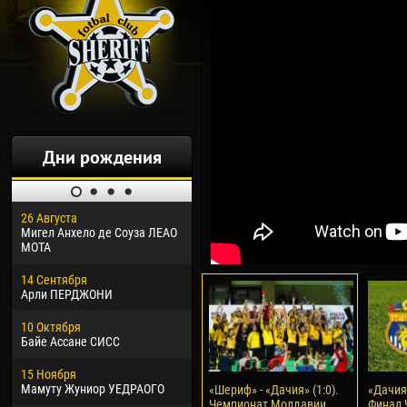
Дни рождения
26 Августа
30 Января
04 М
Мигел Анхело де Соуза ЛЕАО
Дорасо Морео КЛАС
Все
МОТА
24 Февраля
13 М
14 Сентября
Владислав КОСТИН
Рен
Арли ПЕРДЖОНИ
02 Марта
24 М
10 Октября
Вячеслав КОЗМА
Нико
Байе Ассане СИСС
09 Марта
15 И
15 Ноября
Эммануэль АФЕТСЕ
Кона
Мамуту Жуниор УЕДРАОГО
«Шериф» - «Дачия» (1:0).
«Дачия»
Чемпионат Молдавии.
Финал 
20 Марта
24 И