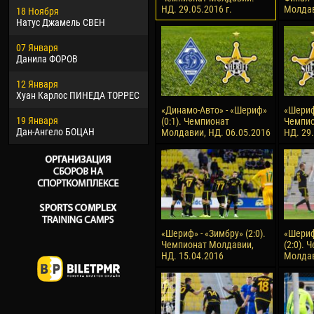
НД. 29.05.2016 г.
Молдав
18 Ноября
Хайдер Морено АСПРИЛЬЯ
Вик
Натус Джамель СВЕН
22 Марта
28 И
07 Января
Самба КОНЕ
Сум
Данила ФОРОВ
26 Марта
10 И
12 Января
Витор Уго Морайс де
Бур
Хуан Карлос ПИНЕДА ТОРРЕС
ОЛИВЕЙРА
15 И
«Динамо-Авто» - «Шериф»
«Шериф»
19 Января
28 Марта
Ива
(0:1). Чемпионат
Чемпио
Дан-Ангело БОЦАН
Раи ЛОПЕС ДЕ ОЛИВЕЙРА
Молдавии, НД. 06.05.2016
НД. 29
«Шериф» - «Зимбру» (2:0).
«Шериф
Чемпионат Молдавии,
(2:0). 
НД. 15.04.2016
Молдав