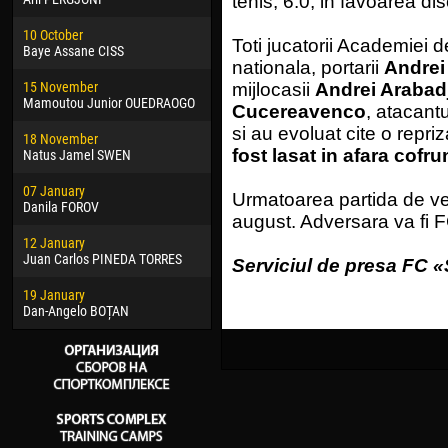
tenis, 6:0, in favoarea di
02 March
24 M
10 October
Veaceslav COZMA
Nico
Toti jucatorii Academiei d
Baye Assane CISS
nationala, portarii
Andrei 
09 March
15 J
15 November
Emmanuel AFETSE
Kona
mijlocasii
Andrei Arabad
Mamoutou Junior OUEDRAOGO
Cucereavenco
, atacant
20 March
24 J
si au evoluat cite o repr
18 November
Jayder Moreno ASPRILLA
Vict
fost lasat in afara cofrun
Natus Jamel SWEN
22 March
28 J
07 January
Samba KONÉ
Soum
Urmatoarea partida de ve
Danila FOROV
august. Adversara va fi F
26 March
10 Ju
12 January
Vitor Hugo Morais de OLIVEIRA
Bou
Juan Carlos PINEDA TORRES
Serviciul de presa FC «
28 March
15 Ju
19 January
Raí LOPES DE OLIVEIRA
Ivan
Dan-Angelo BOȚAN