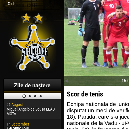
Club
16:
Zile de naștere
Scor de tenis
Echipa nationala de junio
26 August
30 January
04 M
Miguel Ângelo de Sousa LEÃO
Dhoraso Moreo KLAS
Vsev
disputat un meci de verif
MOTA
18). Partida, care s-a juc
24 February
13 M
nationale de la Vadul-lui
14 September
Vladislav COSTIN
Rena
Arli PERGJONI