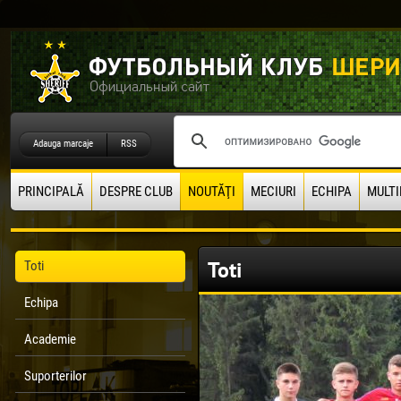
Adauga marcaje
RSS
PRINCIPALĂ
DESPRE CLUB
NOUTĂŢI
MECIURI
ECHIPA
MULTI
Toti
Toti
Echipa
Academie
Suporterilor