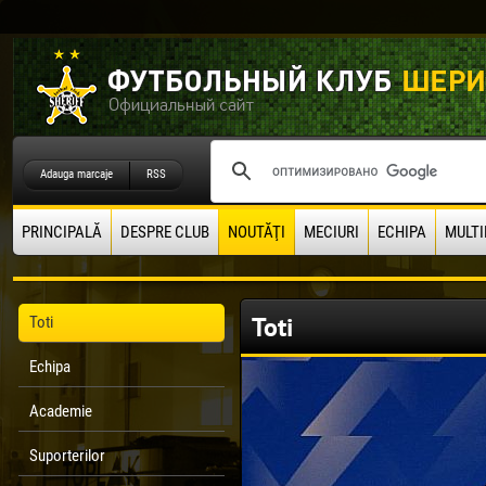
Adauga marcaje
RSS
PRINCIPALĂ
DESPRE CLUB
NOUTĂŢI
MECIURI
ECHIPA
MULTI
Toti
Toti
Echipa
Academie
Suporterilor