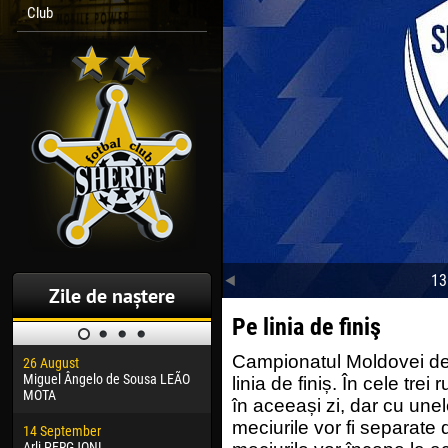
Club
13
Zile de naștere
Pe linia de finiş
Campionatul Moldovei de 
26 August
30 January
04 M
Miguel Ângelo de Sousa LEÃO
Dhoraso Moreo KLAS
Vsev
linia de finiș. În cele tre
MOTA
în aceeași zi, dar cu unele
24 February
13 M
meciurile vor fi separate 
14 September
Vladislav COSTIN
Rena
Arli PERGJONI