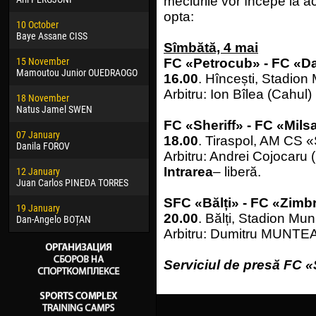
meciurile vor începe la a
02 March
24 M
opta:
10 October
Veaceslav COZMA
Nico
Baye Assane CISS
Sîmbătă, 4 mai
09 March
15 J
15 November
Emmanuel AFETSE
Kona
FC «Petrocub» -
FC
«Da
Mamoutou Junior OUEDRAOGO
16.00
. Hîncești, Stadion
20 March
24 J
Arbitru: Ion Bîlea (Cahul)
18 November
Jayder Moreno ASPRILLA
Vict
Natus Jamel SWEN
22 March
28 J
FC
«Sheriff» -
FC
«Mils
07 January
Samba KONÉ
Soum
18.00
. Tiraspol, AM CS «
Danila FOROV
Arbitru: Andrei Cojocaru 
26 March
10 Ju
Intrarea
– liberă.
12 January
Vitor Hugo Morais de OLIVEIRA
Bou
Juan Carlos PINEDA TORRES
28 March
15 Ju
S
FC
«Bălți» -
FC
«Zimb
19 January
Raí LOPES DE OLIVEIRA
Ivan
20.00
. Bălți, Stadion Mun
Dan-Angelo BOȚAN
Arbitru: Dumitru MUNTEA
Serviciul de presă FC «