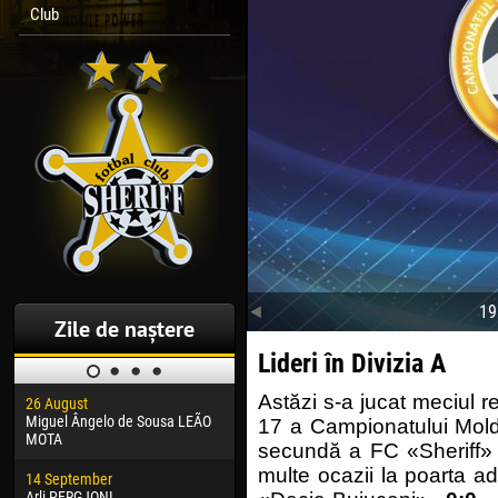
Club
19
Zile de naștere
Lideri în Divizia A
Astăzi s-a jucat meciul r
26 August
30 January
04 M
Miguel Ângelo de Sousa LEÃO
Dhoraso Moreo KLAS
Vsev
17 a Campionatului Moldo
MOTA
secundă a FC «Sheriff» 
24 February
13 M
multe ocazii la poarta ad
14 September
Vladislav COSTIN
Rena
Arli PERGJONI