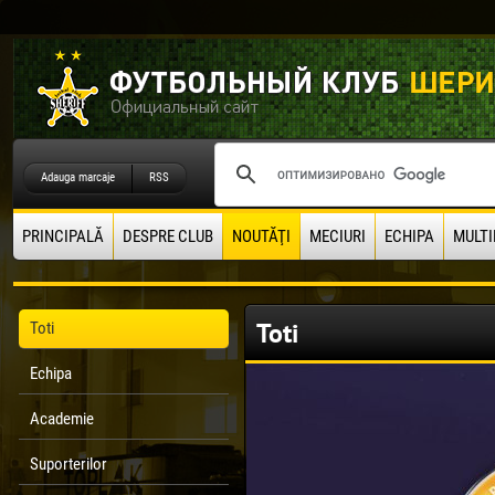
Adauga marcaje
RSS
PRINCIPALĂ
DESPRE CLUB
NOUTĂŢI
MECIURI
ECHIPA
MULTI
Toti
Toti
Echipa
Academie
Suporterilor