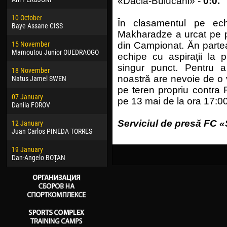
«Dacia-Buiucani» -
0:0.
02 March
24 M
10 October
Veaceslav COZMA
Nico
În clasamentul pe ec
Baye Assane CISS
Makharadze a urcat pe p
09 March
15 J
15 November
Emmanuel AFETSE
Kona
din Campionat. Ăn partea
Mamoutou Junior OUEDRAOGO
echipe cu aspirații la p
20 March
24 J
singur punct. Pentru 
18 November
Jayder Moreno ASPRILLA
Vict
noastră are nevoie de o v
Natus Jamel SWEN
22 March
28 J
pe teren propriu contra 
07 January
Samba KONÉ
Soum
pe 13 mai de la ora 17:00
Danila FOROV
26 March
10 Ju
Serviciul de presă FC «
12 January
Vitor Hugo Morais de OLIVEIRA
Bou
Juan Carlos PINEDA TORRES
28 March
15 Ju
19 January
Raí LOPES DE OLIVEIRA
Ivan
Dan-Angelo BOȚAN