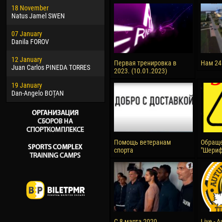
18 November
Jayder Moreno ASPRILLA
Vict
Natus Jamel SWEN
22 March
28 J
07 January
Samba KONÉ
Soum
Danila FOROV
26 March
10 Ju
12 January
Vitor Hugo Morais de OLIVEIRA
Bou
Первая тренировка в
Нам 24
Juan Carlos PINEDA TORRES
2023. (10.01.2023)
28 March
15 Ju
19 January
Raí LOPES DE OLIVEIRA
Ivan
Dan-Angelo BOȚAN
Помощь ветеранам
Обраще
спорта
"Шериф
С 8 марта 2020
Live - 