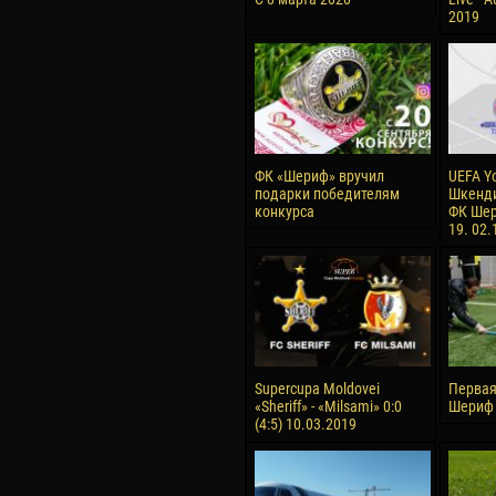
2019
ФК «Шериф» вручил
UEFA Y
подарки победителям
Шкенди
конкурса
ФК Шер
19. 02.
Supercupa Moldovei
Первая
«Sheriff» - «Milsami» 0:0
Шериф 
(4:5) 10.03.2019