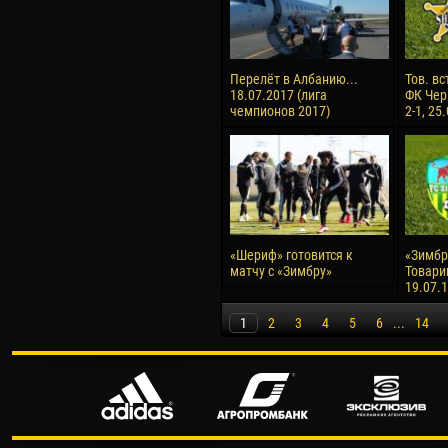
Перелёт в Албанию...
Тов. вс
18.07.2017 (лига
ФК Чер
чемпионов 2017)
2-1, 25
«Шериф» готовится к
«Зимбру
матчу с «Зимбру»
Товари
19.07.
1
2
3
4
5
6
...
14