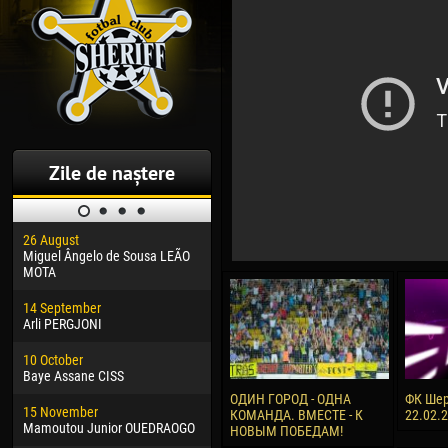
Zile de naștere
26 August
30 January
04 M
Miguel Ângelo de Sousa LEÃO
Dhoraso Moreo KLAS
Vsev
MOTA
24 February
13 M
14 September
Vladislav COSTIN
Rena
Arli PERGJONI
02 March
24 M
10 October
Veaceslav COZMA
Nico
Baye Assane CISS
09 March
15 J
ОДИН ГОРОД - ОДНА
ФК Шер
15 November
Emmanuel AFETSE
Kona
КОМАНДА. ВМЕСТЕ - К
22.02.
Mamoutou Junior OUEDRAOGO
НОВЫМ ПОБЕДАМ!
20 March
24 J