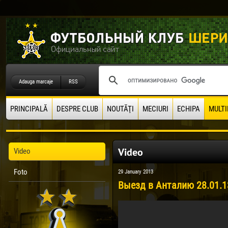
Adauga marcaje
RSS
PRINCIPALĂ
DESPRE CLUB
NOUTĂŢI
MECIURI
ECHIPA
MULTI
Video
Video
Foto
29 January 2013
Выезд в Анталию 28.01.1