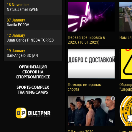
18 November
Jayder Moreno ASPRILLA
Vict
Natus Jamel SWEN
22 March
28 J
07 January
Samba KONÉ
Soum
Danila FOROV
26 March
10 Ju
12 January
Vitor Hugo Morais de OLIVEIRA
Bou
Первая тренировка в
Нам 24
Juan Carlos PINEDA TORRES
2023. (10.01.2023)
28 March
15 Ju
19 January
Raí LOPES DE OLIVEIRA
Ivan
Dan-Angelo BOȚAN
Помощь ветеранам
Обраще
спорта
"Шериф
С 8 марта 2020
Live - 