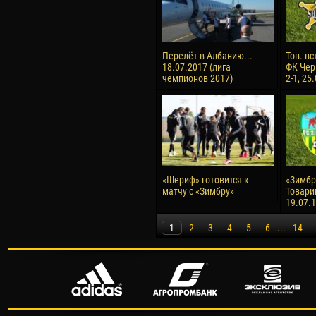
Перелёт в Албанию...
Тов. вс
18.07.2017 (лига
ФК Чер
чемпионов 2017)
2-1, 25
«Шериф» готовится к
«Зимбру
матчу с «Зимбру»
Товари
19.07.
1
2
3
4
5
6
...
14