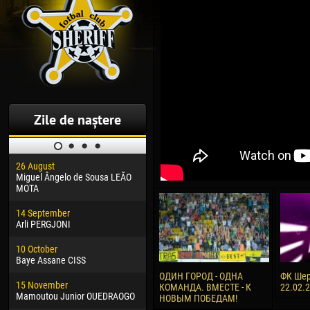
Zile de naștere
26 August
30 January
04 M
Miguel Ângelo de Sousa LEÃO
Dhoraso Moreo KLAS
Vsev
MOTA
24 February
13 M
14 September
Vladislav COSTIN
Rena
Arli PERGJONI
02 March
24 M
10 October
Veaceslav COZMA
Nico
Baye Assane CISS
09 March
15 J
ОДИН ГОРОД - ОДНА
ФК Шер
15 November
Emmanuel AFETSE
Kona
КОМАНДА. ВМЕСТЕ - К
22.02.
Mamoutou Junior OUEDRAOGO
НОВЫМ ПОБЕДАМ!
20 March
24 J