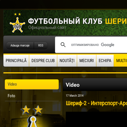
Adauga marcaje
RSS
PRINCIPALĂ
DESPRE CLUB
NOUTĂŢI
MECIURI
ECHIPA
MULTI
Video
Video
Foto
17 March 2014
Шериф-2 - Интерспорт-Аро