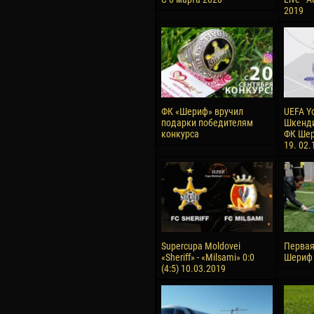
2019
ФК «Шериф» вручил
UEFA Y
подарки победителям
Шкенди
конкурса
ФК Шер
19. 02.
Supercupa Moldovei
Первая
«Sheriff» - «Milsami» 0:0
Шериф 
(4:5) 10.03.2019