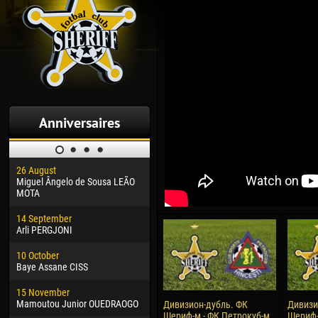
Anniversaires
26 August
30 January
04 M
Miguel Ângelo de Sousa LEÃO
Dhoraso Moreo KLAS
Vsev
MOTA
24 February
13 M
14 September
Vladislav COSTIN
Rena
Arli PERGJONI
02 March
15 J
10 October
Veaceslav COZMA
Kona
Baye Assane CISS
09 March
24 J
15 November
Emmanuel AFETSE
Vict
Mamoutou Junior OUEDRAOGO
Дивизион-дубль. ФК
Дивизи
Шериф-м - ФК Петрокуб-м
Шериф-м
20 March
28 J