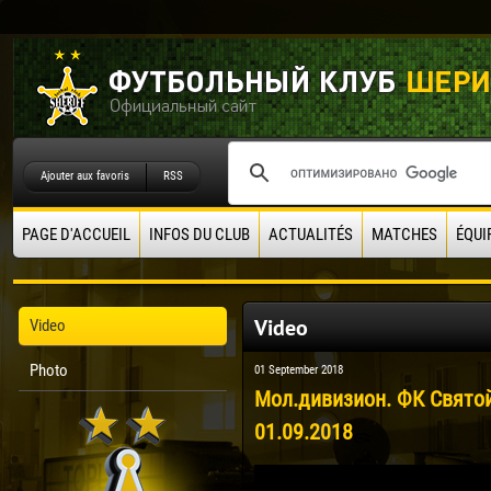
Ajouter aux favoris
RSS
PAGE D'ACCUEIL
INFOS DU CLUB
ACTUALITÉS
MATCHES
ÉQUI
Video
Video
Photo
01 September 2018
Мол.дивизион. ФК Святой
01.09.2018