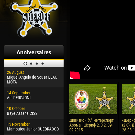
Anniversaires
26 August
30 January
04 M
Miguel Ângelo de Sousa LEÃO
Dhoraso Moreo KLAS
Vsev
MOTA
24 February
13 M
14 September
Vladislav COSTIN
Rena
Arli PERGJONI
02 March
15 J
10 October
Veaceslav COZMA
Kona
Baye Assane CISS
09 March
24 J
Дивизион "А", Интерспорт
«Шериф
15 November
Emmanuel AFETSE
Vict
Арома - Шериф-2, 0-2, 09-
(2:0). 
Mamoutou Junior OUEDRAOGO
09-2015
28.08.
20 March
28 J