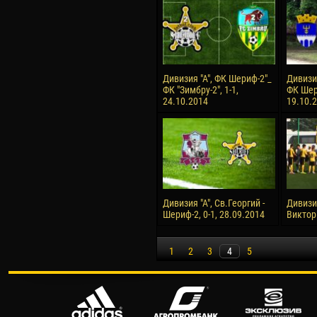
Дивизия "А", ФК Шериф-2"_
Дивизия
ФК "Зимбру-2", 1-1,
ФК Шери
24.10.2014
19.10.
Дивизия "А", Св.Георгий -
Дивизио
Шериф-2, 0-1, 28.09.2014
Виктори
1
2
3
4
5