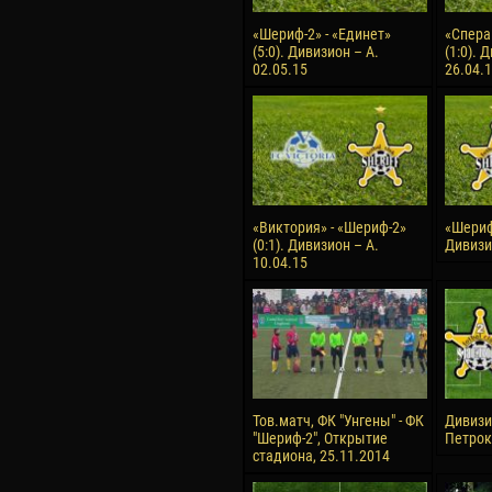
«Шериф-2» - «Единет»
«Спера
(5:0). Дивизион – А.
(1:0). 
02.05.15
26.04.
«Виктория» - «Шериф-2»
«Шериф-
(0:1). Дивизион – А.
Дивизио
10.04.15
Тов.матч, ФК "Унгены" - ФК
Дивизия
"Шериф-2", Открытие
Петроку
стадиона, 25.11.2014