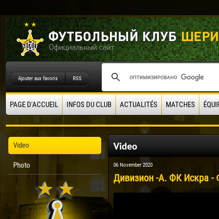
Ajouter aux favoris
RSS
PAGE D'ACCUEIL
INFOS DU CLUB
ACTUALITÉS
MATCHES
ÉQUI
Video
Video
Photo
06 November 2020
Дивизион -А. ФК Искра - 