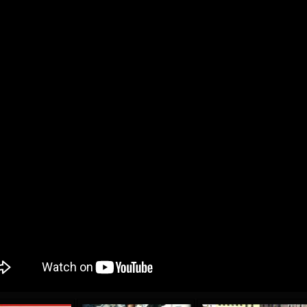
04 May
21 July
oreo KLAS
Vsevolod NIHAEV
Emil TIMBUR
y
13 May
24 July
COSTIN
Renat JOSAN
Mihail COROTCOV
15 June
27 July
 COZMA
Konan Jaures-Ulrich LOUKOU
Vladimir FRATEA
24 June
AFETSE
Victor CIUMAȘU
28 June