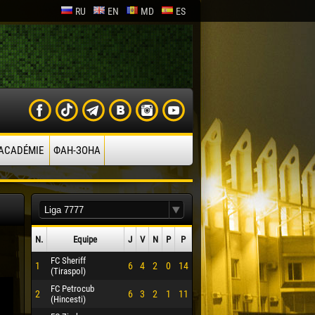
RU
EN
MD
ES
’ACADÉMIE
ФАН-ЗОНА
N.
Equipe
J
V
N
P
P
FC Sheriff
1
6
4
2
0
14
(Tiraspol)
FC Petrocub
2
6
3
2
1
11
(Hincesti)