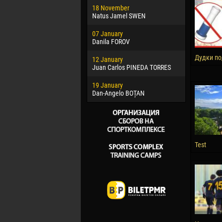
18 November
Jayder Mo
Natus Jamel SWEN
22 March
07 January
Samba KO
Danila FOROV
26 March
Дудки по
12 January
Vitor Hugo
Juan Carlos PINEDA TORRES
28 March
19 January
Raí LOPES 
Dan-Angelo BOȚAN
Test