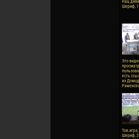
Нац.диви
Шериф, 1-
Это виде
просматр
пользова
есть ссы
из Домод
Раменское
Тов.игра
Шериф, 2-