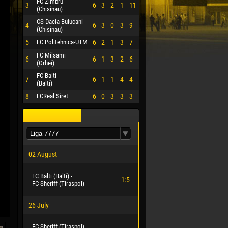
FC Zimbru
3
6
3
2
1
11
(Chisinau)
CS Dacia-Buiucani
4
6
3
0
3
9
(Chisinau)
5
FC Politehnica-UTM
6
2
1
3
7
FC Milsami
6
6
1
3
2
6
(Orhei)
FC Balti
7
6
1
1
4
4
(Balti)
8
FCReal Siret
6
0
3
3
3
02 August
FC Balti (Balti) -
1:5
FC Sheriff (Tiraspol)
26 July
FC Sheriff (Tiraspol) -