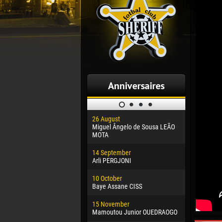
Anniversaires
26 August
30 January
Miguel Ângelo de Sousa LEÃO
Dhoraso M
MOTA
24 Februar
14 September
Vladislav 
Arli PERGJONI
02 March
10 October
Veaceslav
Baye Assane CISS
09 March
15 November
Emmanuel 
Mamoutou Junior OUEDRAOGO
20 March