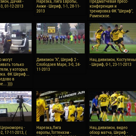
зион, Дачия -
Нарезка, Лига Европы,
Предматчевая пресс-
3, 01-12-2013
Анжи - Шериф, 1-1, 28-11-
конференция и
2013
тренировка ФК "Шериф",
Раменское.
о могут
Дивизион "А", Шериф 2 -
Нац.дивизион, Костулены
ивать только
Слободзея Маре, 3-0, 24-
- Шериф, 0-1, 23-11-2013
тели, у которых
11-2013
лка. ФК Шериф...
едово в
... ))))
, Церноморец -
Нарезка,Лига
Нац.дивизион, видео
2, 17-11-2013, (
европы,Тоттенхэм -
обзор матча, Шериф -