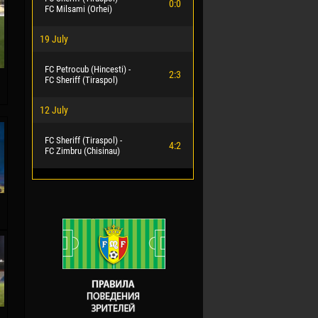
0:0
FC Milsami (Orhei)
19 July
FC Petrocub (Hincesti) -
2:3
FC Sheriff (Tiraspol)
12 July
FC Sheriff (Tiraspol) -
4:2
FC Zimbru (Chisinau)