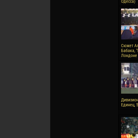
Одесса)
Сюжет А
Бабака, 
Лондоне
Дивизион"
Единец, 5