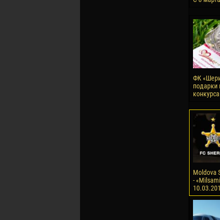
ФК «Шери
подарки 
конкурса
Moldova S
- «Milsami
10.03.20