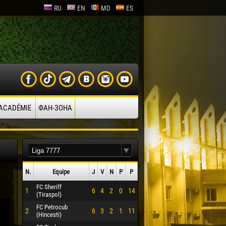
RU
EN
MD
ES
’ACADÉMIE
ФАН-ЗОНА
N.
Equipe
J
V
N
P
P
FC Sheriff
1
6
4
2
0
14
(Tiraspol)
FC Petrocub
2
6
3
2
1
11
(Hincesti)