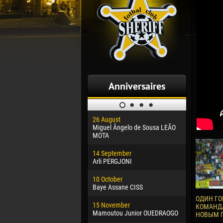
Anniversaires
26 August
30 January
Miguel Ângelo de Sousa LEÃO
Dhoraso M
MOTA
24 Februar
14 September
Vladislav 
Arli PERGJONI
02 March
10 October
Veaceslav
Baye Assane CISS
09 March
ОДИН ГО
15 November
Emmanuel 
КОМАНДА
Mamoutou Junior OUEDRAOGO
НОВЫМ 
20 March