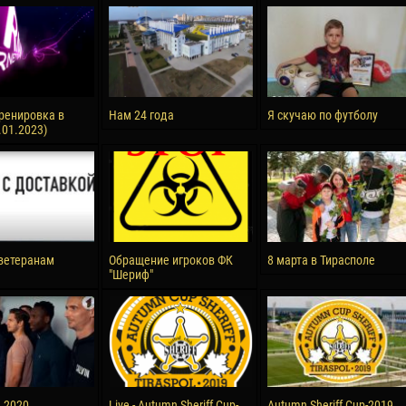
reno ASPRILLA
Soumaila MAGASSOUBA
10 July
NÉ
Bourama FOMBA
15 July
 Morais de OLIVEIRA
Ivan DYULGEROV
ренировка в
Нам 24 года
Я скучаю по футболу
.01.2023)
17 July
DE OLIVEIRA
Jair Ameth MODELO HERRERA
ветеранам
Обращение игроков ФК
8 марта в Тирасполе
"Шериф"
а 2020
Live - Autumn Sheriff Cup-
Autumn Sheriff Cup-2019