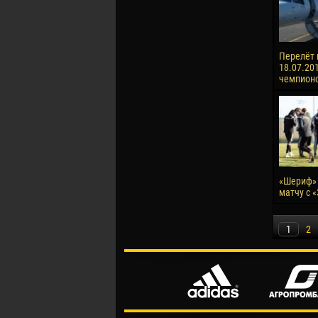
Перелёт 
18.07.201
чемпионо
«Шериф» 
матчу с 
1
2