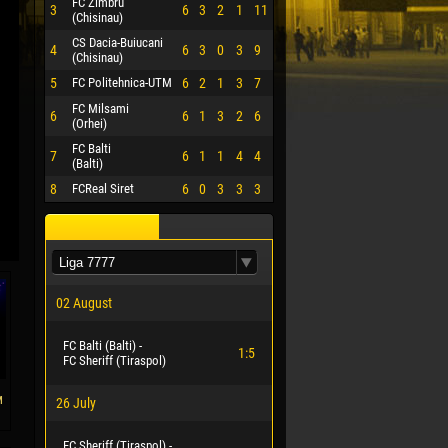
FC Zimbru
3
6
3
2
1
11
(Chisinau)
CS Dacia-Buiucani
4
6
3
0
3
9
(Chisinau)
5
FC Politehnica-UTM
6
2
1
3
7
FC Milsami
6
6
1
3
2
6
(Orhei)
FC Balti
7
6
1
1
4
4
(Balti)
8
FCReal Siret
6
0
3
3
3
02 August
FC Balti (Balti) -
1:5
FC Sheriff (Tiraspol)
м
26 July
FC Sheriff (Tiraspol) -