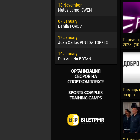
18 November
Jayder Mo
Natus Jamel SWEN
22 March
07 January
Samba KO
Danila FOROV
26 March
12 January
Vitor Hugo
Первая т
Juan Carlos PINEDA TORRES
2023. (10
28 March
19 January
Raí LOPES 
Dan-Angelo BOȚAN
Помощь 
спорта
С 8 март