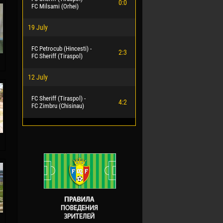
0:0
FC Milsami (Orhei)
19 July
FC Petrocub (Hincesti) -
2:3
FC Sheriff (Tiraspol)
12 July
FC Sheriff (Tiraspol) -
4:2
FC Zimbru (Chisinau)