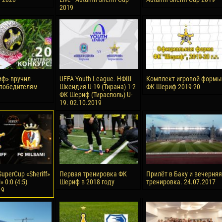
2019
ф» вручил
UEFA Youth League. НФШ
Комплект игровой формы
победителям
Шкендия U-19 (Тирана) 1-2
ФК Шериф 2019-20
ФК Шериф (Тирасполь) U-
19. 02.10.2019
uperCup «Sheriff»
Первая тренировка ФК
Прилёт в Баку и вечерняя
» 0:0 (4:5)
Шериф в 2018 году
тренировка. 24.07.2017
19