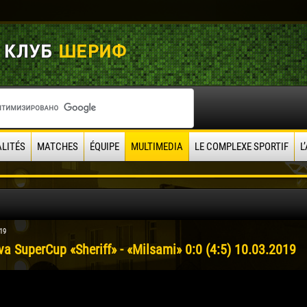
LITÉS
MATCHES
ÉQUIPE
MULTIMEDIA
LE COMPLEXE SPORTIF
L
19
a SuperCup «Sheriff» - «Milsami» 0:0 (4:5) 10.03.2019