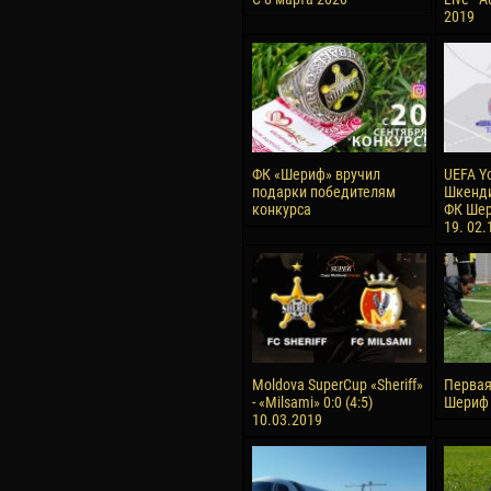
2019
ФК «Шериф» вручил
UEFA Y
подарки победителям
Шкенди
конкурса
ФК Шер
19. 02.
Moldova SuperCup «Sheriff»
Первая
- «Milsami» 0:0 (4:5)
Шериф 
10.03.2019