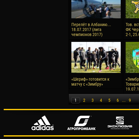
Перелёт в Албанию...
Тов. вс
18.07.2017 (лига
ФК Чер
чемпионов 2017)
2-1, 25
«Шериф» готовится к
«Зимбру
матчу с «Зимбру»
Товари
19.07.
1
2
3
4
5
6
...
9