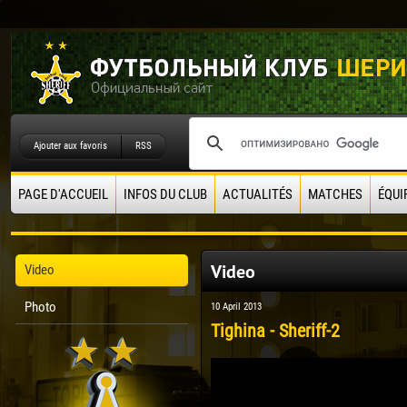
Ajouter aux favoris
RSS
PAGE D'ACCUEIL
INFOS DU CLUB
ACTUALITÉS
MATCHES
ÉQUI
Video
Video
Photo
10 April 2013
Tighina - Sheriff-2