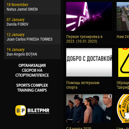
18 November
Jayder Moreno ASPRILLA
Soum
Natus Jamel SWEN
22 March
10 Ju
07 January
Samba KONÉ
Bou
Danila FOROV
26 March
15 Ju
12 January
Vitor Hugo Morais de OLIVEIRA
Ivan
Первая тренировка в
Нам 24
Juan Carlos PINEDA TORRES
2023. (10.01.2023)
28 March
17 Ju
19 January
Raí LOPES DE OLIVEIRA
Jair
Dan-Angelo BOȚAN
Помощь ветеранам
Обраще
спорта
"Шериф
С 8 марта 2020
Live - 