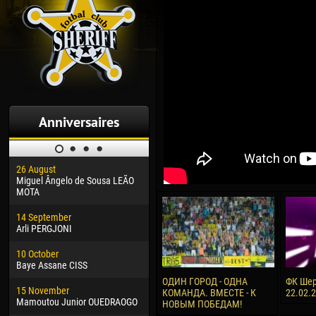
Anniversaires
26 August
30 January
04 M
Miguel Ângelo de Sousa LEÃO
Dhoraso Moreo KLAS
Vsev
MOTA
24 February
13 M
14 September
Vladislav COSTIN
Rena
Arli PERGJONI
02 March
15 J
10 October
Veaceslav COZMA
Kona
Baye Assane CISS
09 March
24 J
ОДИН ГОРОД - ОДНА
ФК Шер
15 November
Emmanuel AFETSE
Vict
КОМАНДА. ВМЕСТЕ - К
22.02.
Mamoutou Junior OUEDRAOGO
НОВЫМ ПОБЕДАМ!
20 March
28 J