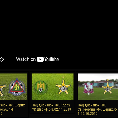
04 May
21 July
oreo KLAS
Vsevolod NIHAEV
Emil TIMBUR
y
13 May
24 July
COSTIN
Renat JOSAN
Mihail COROTCOV
15 June
27 July
 COZMA
Konan Jaures-Ulrich LOUKOU
Vladimir FRATEA
24 June
зион. ФК Шериф
Нац.дивизион. ФК Кодру -
Нац.дивизион. ФК
AFETSE
Victor CIUMAȘU
окуб. 1-1.
ФК Шериф.0-3.02.11.2019
Св.Георгий - ФК Шериф.0-
19
1.26.10.2019
28 June