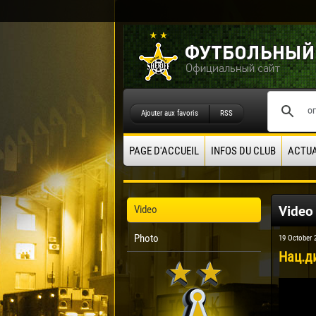
Ajouter aux favoris
RSS
PAGE D'ACCUEIL
INFOS DU CLUB
ACTUA
Video
Video
Photo
19 October 
Нац.д