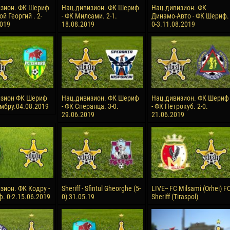
зион. ФК Шериф
Нац.дивизион. ФК Шериф
Нац.дивизион. ФК
ой Георгий . 2-
- ФК Милсами. 2-1.
Динамо-Авто - ФК Шериф.
2019
18.08.2019
0-3.11.08.2019
изион ФК Шериф
Нац.дивизион. ФК Шериф
Нац.дивизион. ФК Шериф
имбру.04.08.2019
- ФК Сперанца. 3-0.
- ФК Петрокуб. 2-0.
29.06.2019
21.06.2019
зион. ФК Кодру -
Sheriff - Sfintul Gheorghe (5-
LIVE-- FC Milsami (Orhei) F
. 0-2.15.06.2019
0) 31.05.19
Sheriff (Tiraspol)