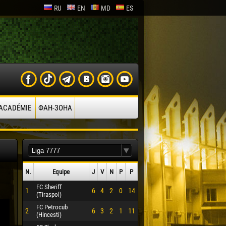
RU
EN
MD
ES
’ACADÉMIE
ФАН-ЗОНА
N.
Equipe
J
V
N
P
P
FC Sheriff
1
6
4
2
0
14
(Tiraspol)
FC Petrocub
2
6
3
2
1
11
(Hincesti)