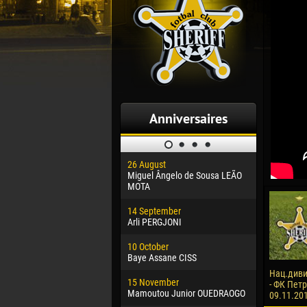
Anniversaires
26 August
30 January
Miguel Ângelo de Sousa LEÃO
Dhoraso M
MOTA
24 Februar
14 September
Vladislav 
Arli PERGJONI
02 March
10 October
Veaceslav
Baye Assane CISS
09 March
Нац.диви
15 November
Emmanuel 
- ФК Петр
Mamoutou Junior OUEDRAOGO
09.11.20
20 March