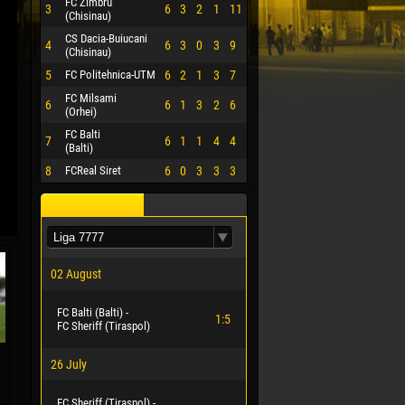
FC Zimbru
3
6
3
2
1
11
(Chisinau)
CS Dacia-Buiucani
4
6
3
0
3
9
(Chisinau)
5
FC Politehnica-UTM
6
2
1
3
7
FC Milsami
6
6
1
3
2
6
(Orhei)
FC Balti
7
6
1
1
4
4
(Balti)
8
FCReal Siret
6
0
3
3
3
02 August
FC Balti (Balti) -
1:5
FC Sheriff (Tiraspol)
26 July
FC Sheriff (Tiraspol) -