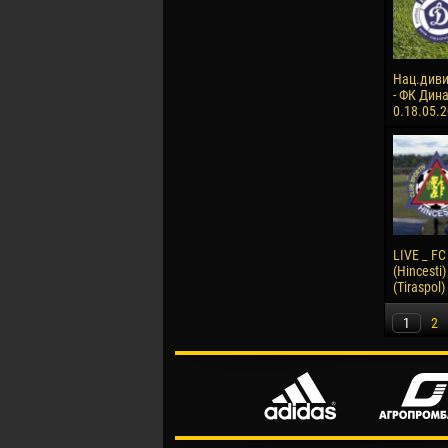
Нац.диви
- ФК Дина
0.18.05.
LIVE _ FC
(Hincesti)
(Tiraspol)
1
2