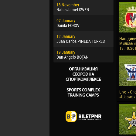
18 November
Jayder Mo
Natus Jamel SWEN
22 March
07 January
Samba KO
Danila FOROV
26 March
12 January
Vitor Hugo
Нац.диви
Juan Carlos PINEDA TORRES
Милсами 
28 March
19.10.20
19 January
Raí LOPES 
Dan-Angelo BOȚAN
Live -«Сп
«Шериф»