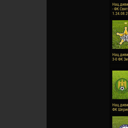
Нац.диви
- ФК Свят
1.24.08.
Нац.див
3-0 ФК З
Нац.диви
ФК Шериф