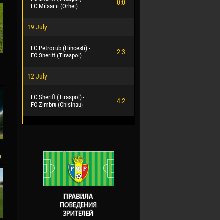
0:0
FC Milsami (Orhei)
19 July
FC Petrocub (Hincesti) -
2:3
FC Sheriff (Tiraspol)
12 July
FC Sheriff (Tiraspol) -
4:2
FC Zimbru (Chisinau)
9