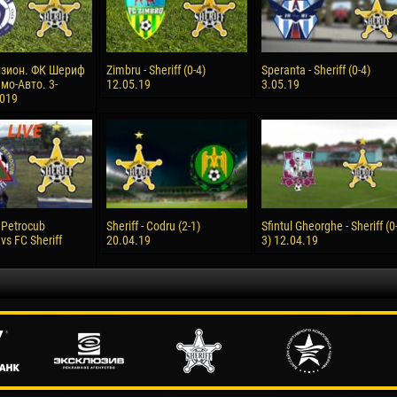
зион. ФК Шериф
Zimbru - Sheriff (0-4)
Speranta - Sheriff (0-4)
мо-Авто. 3-
12.05.19
3.05.19
2019
 Petrocub
Sheriff - Codru (2-1)
Sfintul Gheorghe - Sheriff (0
 vs FC Sheriff
20.04.19
3) 12.04.19