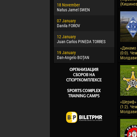
(Кишинев
18 November
Jayder Mo
Natus Jamel SWEN
22 March
07 January
Samba KO
Danila FOROV
26 March
12 January
Vitor Hugo
Juan Carlos PINEDA TORRES
28 March
«Динамо 
19 January
Raí LOPES 
(0:0). Че
Dan-Angelo BOȚAN
Молдавии
«Шериф» 
(1:2). Че
Молдавии