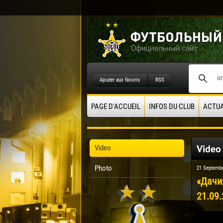
Ajouter aux favoris
RSS
PAGE D'ACCUEIL
INFOS DU CLUB
ACTUA
Video
Video
Photo
21 Septembe
«Дачи
21.09