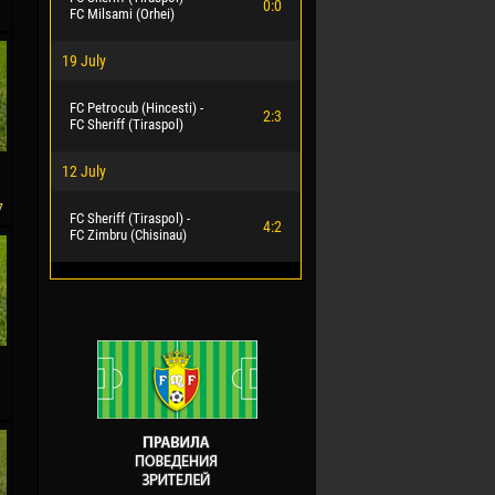
0:0
FC Milsami (Orhei)
19 July
FC Petrocub (Hincesti) -
2:3
FC Sheriff (Tiraspol)
12 July
7
FC Sheriff (Tiraspol) -
4:2
FC Zimbru (Chisinau)