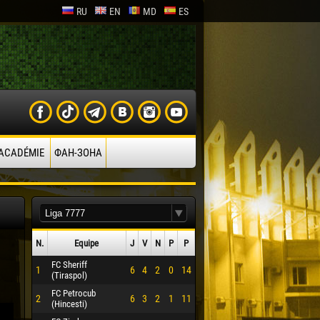
RU
EN
MD
ES
’ACADÉMIE
ФАН-ЗОНА
N.
Equipe
J
V
N
P
P
FC Sheriff
1
6
4
2
0
14
(Tiraspol)
FC Petrocub
2
6
3
2
1
11
(Hincesti)