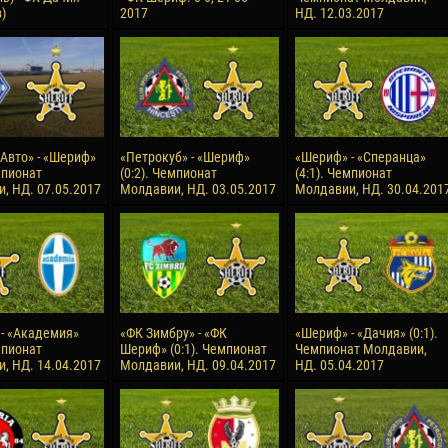
)
2017
НД. 12.03.2017
reno ASPRILLA
Soumaila MAGASSOUBA
10 July
NÉ
Bourama FOMBA
15 July
 Morais de OLIVEIRA
Ivan DYULGEROV
17 July
Авто» - «Шериф»
«Петрокуб» - «Шериф»
«Шериф» - «Сперанца»
DE OLIVEIRA
Jair Ameth MODELO HERRERA
мпионат
(0:2). Чемпионат
(4:1). Чемпионат
, НД. 07.05.2017
Молдавии, НД. 03.05.2017
Молдавии, НД. 30.04.201
- «Академия»
«ФК Зимбру» - «ФК
«Шериф» - «Дачия» (0:1).
мпионат
Шериф» (0:1). Чемпионат
Чемпионат Молдавии,
, НД. 14.04.2017
Молдавии, НД. 09.04.2017
НД. 05.04.2017