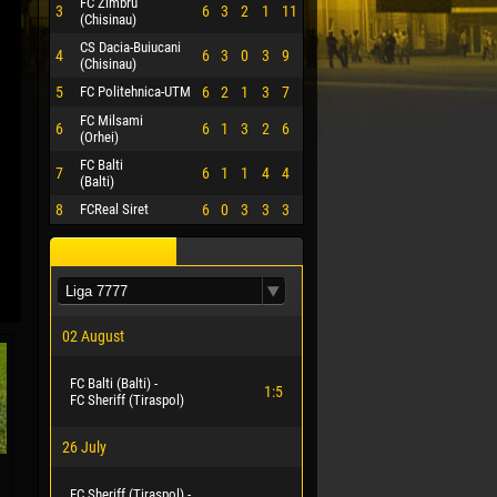
FC Zimbru
3
6
3
2
1
11
(Chisinau)
CS Dacia-Buiucani
4
6
3
0
3
9
(Chisinau)
5
FC Politehnica-UTM
6
2
1
3
7
FC Milsami
6
6
1
3
2
6
(Orhei)
FC Balti
7
6
1
1
4
4
(Balti)
8
FCReal Siret
6
0
3
3
3
02 August
FC Balti (Balti) -
1:5
FC Sheriff (Tiraspol)
26 July
FC Sheriff (Tiraspol) -