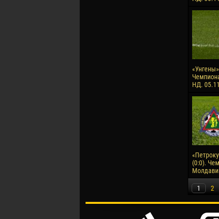
«Унгены» 
Чемпион
НД. 05.1
«Петроку
(0:0). Че
Молдавии
1
2