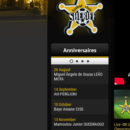
Anniversaires
26 August
30 January
Miguel Ângelo de Sousa LEÃO
Dhoraso M
MOTA
24 Februar
14 September
Vladislav 
Arli PERGJONI
02 March
10 October
Veaceslav
Baye Assane CISS
09 March
15 November
Emmanuel 
Mamoutou Junior OUEDRAOGO
Live -ФК
(Тираспол
20 March