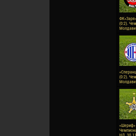
ФК«Заря»
(0:2). Че
Молдавии
«Сперанц
(0:2). Че
Молдавии
«Шериф» -
Чемпион
НД. 30.1