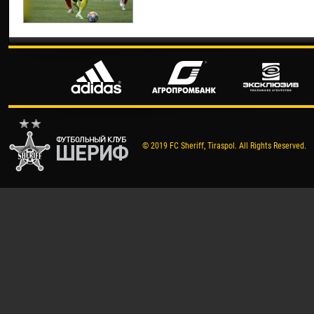
© 2019 FC Sheriff, Tiraspol. All Rights Reserved.