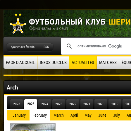
Ajouter aux favoris
RSS
PAGE D'ACCUEIL
INFOS DU CLUB
ACTUALITÉS
MATCHES
ÉQUI
Arch
2026
2025
2024
2023
2022
2021
2020
2019
201
January
February
March
April
May
June
July
Au