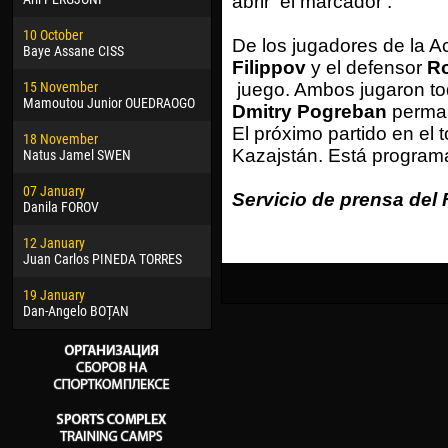
abrir el marcador .
02 March
15 J
10 October
Veaceslav COZMA
Kona
De los jugadores de la A
Baye Assane CISS
Filippov
y el defensor
R
09 March
24 J
15 November
Emmanuel AFETSE
Vict
juego. Ambos jugaron tod
Mamoutou Junior OUEDRAOGO
Dmitry Pogreban
perman
20 March
28 J
El próximo partido en el 
18 November
Jayder Moreno ASPRILLA
Soum
Kazajstán. Está program
Natus Jamel SWEN
22 March
10 Ju
07 January
Samba KONÉ
Bou
Servicio de prensa del 
Danila FOROV
26 March
15 Ju
12 January
Vitor Hugo Morais de OLIVEIRA
Ivan
Juan Carlos PINEDA TORRES
28 March
17 Ju
19 January
Raí LOPES DE OLIVEIRA
Jair
Dan-Angelo BOȚAN