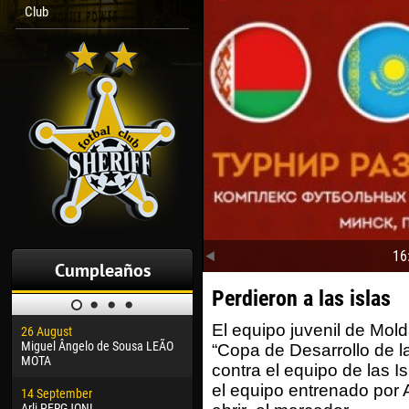
Club
16
Cumpleaños
Perdieron a las islas
El equipo juvenil de Mold
26 August
30 January
04 M
Miguel Ângelo de Sousa LEÃO
Dhoraso Moreo KLAS
Vsev
“Copa de Desarrollo de l
MOTA
contra el equipo de las 
24 February
13 M
el equipo entrenado por 
14 September
Vladislav COSTIN
Rena
Arli PERGJONI