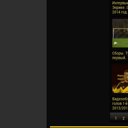
Интервью
Энрике. 
2014 год.
Сборы. Т
первый.
Видеообз
голов 1-й
2013/201
1
2