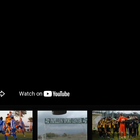
04 May
17 July
oreo KLAS
Vsevolod NIHAEV
Jair Ameth MODELO
y
13 May
21 July
COSTIN
Renat JOSAN
Emil TIMBUR
24 May
24 July
 COZMA
Nicolaе CEBOTARI
Mihail COROTCOV
15 June
27 July
AFETSE
Konan Jaures-Ulrich LOUKOU
Vladimir FRATEA
24 June