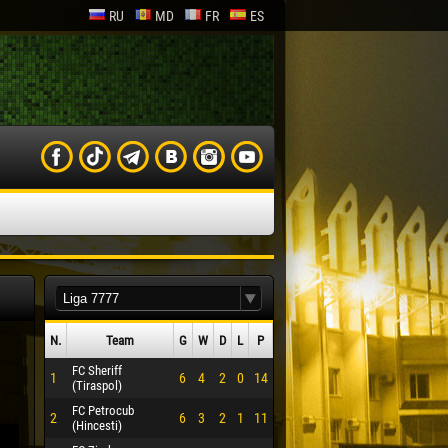
RU
MD
FR
ES
N.
Team
G
W
D
L
P
FC Sheriff
1
6
4
2
0
14
(Tiraspol)
FC Petrocub
2
6
3
2
1
11
(Hincesti)