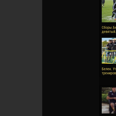
Сборы.Б
девятый.
Белек. У
трениров