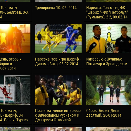
reno ASPRILLA
Victor CIUMAȘU
 Тов. матч
Тренировка 10. 02. 2014
Нарезка. Тов.матч, ФК
ФК Белград, 0-0,
"Шериф" - ФК "Петролул"
28 June
14
(Румыния), 2-2, 09.02.14
NÉ
Soumaila MAGASSOUBA
10 July
 Morais de OLIVEIRA
Bourama FOMBA
15 July
DE OLIVEIRA
Ivan DYULGEROV
ень, вторых
Нарезка, тов.игра Шериф -
Интервью с Жуниньо
боров в
Динамо-Авто, 05.02.2014
Потигуар и Эрнандесом
7.02.2014
 Тов.матч,
После матчевое интервью
Сборы.Белек.День
 - Шериф, 0-1,
с Вячеславом Руснаком и
десятый. 26-01-2014.
4. Белек, Турция.
Дмитрием Стажилой.