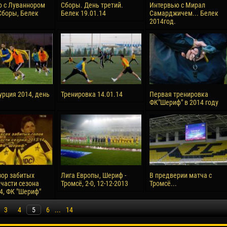
 с Луваннором
Сборы. День третий.
Интервью с Мирал
Сборы, Белек
Белек 19.01.14
Самарджичем... Белек
2014год.
урция 2014, день
Тренировка 14.01.14
Первая тренировка
ФК"Шериф" в 2014 году
ор забитых
Лига Европы, Шериф -
В предверии матча с
 части сезона
Тромсё, 2-0, 12-12-2013
Тромсё...
4, ФК "Шериф"
3
4
5
6
...
14