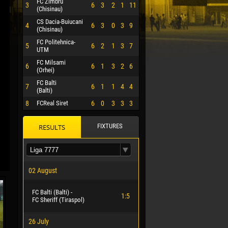
FC Zimbru
3
6
3
2
1
11
(Chisinau)
CS Dacia-Buiucani
4
6
3
0
3
9
(Chisinau)
FC Politehnica-
5
6
2
1
3
7
UTM
FC Milsami
6
6
1
3
2
6
(Orhei)
FC Balti
7
6
1
1
4
4
(Balti)
8
FCReal Siret
6
0
3
3
3
FIXTURES
RESULTS
 HERRERA
02 August
FC Balti (Balti) -
1:5
FC Sheriff (Tiraspol)
26 July