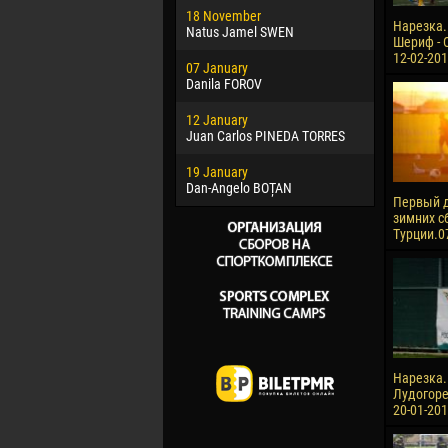
18 November
Jayder Mo
Нарезка.
Natus Jamel SWEN
Шериф - О
22 March
12-02-20
07 January
Samba KO
Danila FOROV
26 March
12 January
Vitor Hugo
Juan Carlos PINEDA TORRES
28 March
19 January
Raí LOPES 
Dan-Angelo BOȚAN
Первый д
зимних с
Турции.0
Нарезка.
Лудогорец
20-01-201