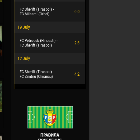
FC Sheriff (Tiraspol) -
0:0
FC Milsami (Orhei)
19 July
FC Petrocub (Hincesti) -
2:3
FC Sheriff (Tiraspol)
12 July
FC Sheriff (Tiraspol) -
4:2
FC Zimbru (Chisinau)