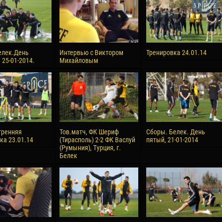
елек.День
Интервью с Виктором
Тренировка 24.01.14
 25-01-2014.
Михайловым
тренняя
Тов.матч, ФК Шериф
Сборы. Белек. День
ка 23.01.14
(Тирасполь) 2-2 ФК Васлуй
пятый, 21-01-2014
(Румыния), Турция, г.
Белек