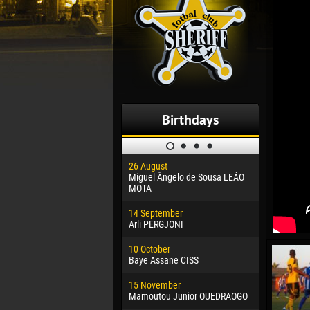
Birthdays
26 August
30 January
Miguel Ângelo de Sousa LEÃO
Dhoraso M
MOTA
24 Februar
14 September
Vladislav 
Arli PERGJONI
02 March
10 October
Veaceslav
Baye Assane CISS
09 March
15 November
Emmanuel 
Mamoutou Junior OUEDRAOGO
20 March