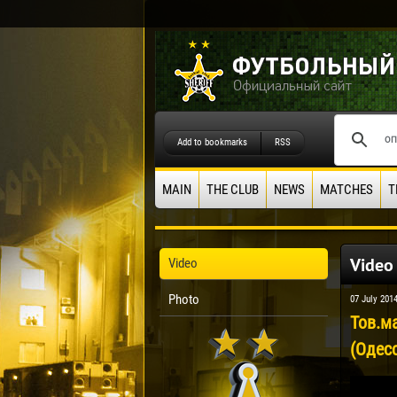
Add to bookmarks
RSS
MAIN
THE CLUB
NEWS
MATCHES
T
Video
Video
Photo
07 July 201
Тов.м
(Одесс