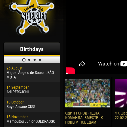
Birthdays
26 August
30 January
04 M
Miguel Ângelo de Sousa LEÃO
Dhoraso Moreo KLAS
Vsev
MOTA
24 February
13 M
14 September
Vladislav COSTIN
Rena
Arli PERGJONI
02 March
24 M
10 October
Veaceslav COZMA
Nico
Baye Assane CISS
09 March
15 J
ОДИН ГОРОД - ОДНА
ФК Шер
15 November
Emmanuel AFETSE
Kona
КОМАНДА. ВМЕСТЕ - К
22.02.
Mamoutou Junior OUEDRAOGO
НОВЫМ ПОБЕДАМ!
20 March
24 J