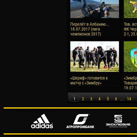
Перелёт в Албанию...
Тов. вс
18.07.2017 (лига
ФК Чер
чемпионов 2017)
2-1, 25
«Шериф» готовится к
«Зимбру
матчу с «Зимбру»
Товари
19.07.
1
2
3
4
5
6
...
14