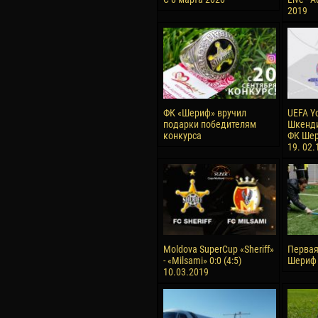
2019
ФК «Шериф» вручил
UEFA Y
подарки победителям
Шкенди
конкурса
ФК Шер
19. 02.
Moldova SuperCup «Sheriff»
Первая
- «Milsami» 0:0 (4:5)
Шериф 
10.03.2019