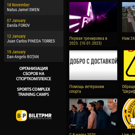
18 November
Jayder Moreno ASPRILLA
Vict
Natus Jamel SWEN
22 March
28 J
07 January
Samba KONÉ
Soum
Danila FOROV
26 March
10 Ju
12 January
Vitor Hugo Morais de OLIVEIRA
Bou
Первая тренировка в
Нам 24
Juan Carlos PINEDA TORRES
2023. (10.01.2023)
28 March
15 Ju
19 January
Raí LOPES DE OLIVEIRA
Ivan
Dan-Angelo BOȚAN
Помощь ветеранам
Обраще
спорта
"Шериф
С 8 марта 2020
Live - 