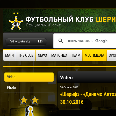
Add to bookmarks
RSS
MAIN
THE CLUB
NEWS
MATCHES
TEAM
MULTIMEDIA
SPO
Video
Video
Photo
30 October 2016
«Шериф» - «Динамо Авто»
30.10.2016