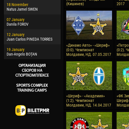
(Кишинев)
2017
18 November
Jayder Moreno ASPRILLA
Vict
Natus Jamel SWEN
22 March
28 J
07 January
Samba KONÉ
Soum
Danila FOROV
26 March
10 Ju
12 January
Vitor Hugo Morais de OLIVEIRA
Bou
Juan Carlos PINEDA TORRES
28 March
15 Ju
«Динамо Авто» - «Шериф»
«Петро
19 January
Raí LOPES DE OLIVEIRA
Ivan
(0:0). Чемпионат
(0:2). 
Dan-Angelo BOȚAN
Молдавии, НД. 07.05.2017
Молдав
«Шериф» - «Академия»
«ФК Зи
(1:2). Чемпионат
Шериф»
Молдавии, НД. 14.04.2017
Молдав