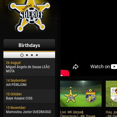
Birthdays
26 August
30 January
04 M
Miguel Ângelo de Sousa LEÃO
Dhoraso Moreo KLAS
Vsev
MOTA
24 February
13 M
14 September
Vladislav COSTIN
Rena
Arli PERGJONI
02 March
24 M
10 October
Veaceslav COZMA
Nico
Baye Assane CISS
09 March
15 J
15 November
Emmanuel AFETSE
Kona
Mamoutou Junior OUEDRAOGO
Live -ФК Шериф
Нац. д
(Тирасполь) - ФК Дачия
- ФК Ше
20 March
24 J