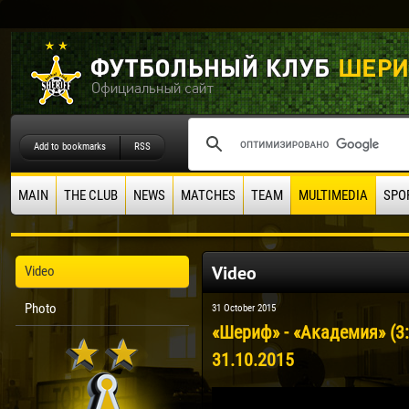
Add to bookmarks
RSS
MAIN
THE CLUB
NEWS
MATCHES
TEAM
MULTIMEDIA
SPO
Video
Video
Photo
31 October 2015
«Шериф» - «Академия» (3
31.10.2015