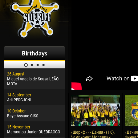
Birthdays
26 August
30 January
04 M
Miguel Ângelo de Sousa LEÃO
Dhoraso Moreo KLAS
Vsev
MOTA
24 February
13 M
14 September
Vladislav COSTIN
Rena
Arli PERGJONI
02 March
24 M
10 October
Veaceslav COZMA
Nico
Baye Assane CISS
09 March
15 J
15 November
Emmanuel AFETSE
Kona
Mamoutou Junior OUEDRAOGO
«Шериф» - «Дачия» (1:0).
«Дачия»
Чемпионат Молдавии.
Финал 
20 March
24 J