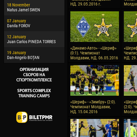
НД. 29.05.2016 г.
Молдав
18 November
Jayder Moreno ASPRILLA
Vict
Natus Jamel SWEN
22 March
28 J
07 January
Samba KONÉ
Soum
Danila FOROV
26 March
10 Ju
12 January
Vitor Hugo Morais de OLIVEIRA
Bou
Juan Carlos PINEDA TORRES
28 March
15 Ju
«Динамо-Авто» - «Шериф»
«Шериф»
19 January
Raí LOPES DE OLIVEIRA
Ivan
(0:1). Чемпионат
Чемпио
Dan-Angelo BOȚAN
Молдавии, НД. 06.05.2016
НД. 29
«Шериф» - «Зимбру» (2:0).
«Шериф
Чемпионат Молдавии,
(2:0). 
НД. 15.04.2016
Молдав