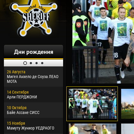
Дни рождения
26 Августа
30 Января
04 М
Мигел Анхело де Соуза ЛЕАО
Дорасо Морео КЛАС
Все
МОТА
24 Февраля
13 М
14 Сентября
Владислав КОСТИН
Рен
Арли ПЕРДЖОНИ
02 Марта
24 М
10 Октября
Вячеслав КОЗМА
Нико
Байе Ассане СИСС
09 Марта
15 И
15 Ноября
Эммануэль АФЕТСЕ
Кона
Мамуту Жуниор УЕДРАОГО
20 Марта
24 И