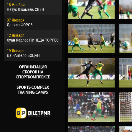
18 Ноября
Хайдер Морено АСПРИЛЬЯ
Вик
Натус Джамель СВЕН
22 Марта
28 И
07 Января
Самба КОНЕ
Сум
Данила ФОРОВ
26 Марта
10 И
12 Января
Витор Уго Морайс де
Бур
Хуан Карлос ПИНЕДА ТОРРЕС
ОЛИВЕЙРА
15 И
19 Января
28 Марта
Ива
Дан-Ангело БОЦАН
Раи ЛОПЕС ДЕ ОЛИВЕЙРА