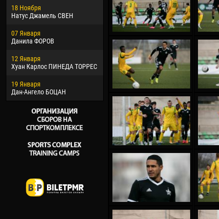
18 Ноября
Хайдер Морено АСПРИЛЬЯ
Вик
Натус Джамель СВЕН
22 Марта
28 И
07 Января
Самба КОНЕ
Сум
Данила ФОРОВ
26 Марта
10 И
12 Января
Витор Уго Морайс де
Бур
Хуан Карлос ПИНЕДА ТОРРЕС
ОЛИВЕЙРА
15 И
19 Января
28 Марта
Ива
Дан-Ангело БОЦАН
Раи ЛОПЕС ДЕ ОЛИВЕЙРА