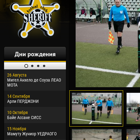
Дни рождения
26 Августа
30 Января
04 М
Мигел Анхело де Соуза ЛЕАО
Дорасо Морео КЛАС
Все
МОТА
24 Февраля
13 М
14 Сентября
Владислав КОСТИН
Рен
Арли ПЕРДЖОНИ
02 Марта
24 М
10 Октября
Вячеслав КОЗМА
Нико
Байе Ассане СИСС
09 Марта
15 И
15 Ноября
Эммануэль АФЕТСЕ
Кона
Мамуту Жуниор УЕДРАОГО
20 Марта
24 И