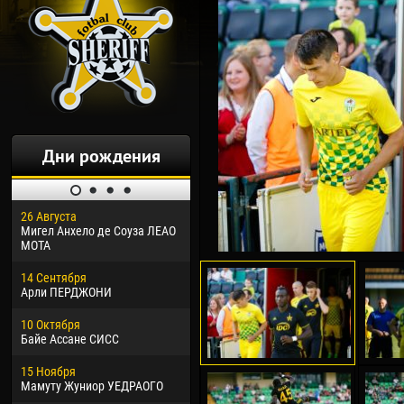
Дни рождения
26 Августа
30 Января
04 М
Мигел Анхело де Соуза ЛЕАО
Дорасо Морео КЛАС
Все
МОТА
24 Февраля
13 М
14 Сентября
Владислав КОСТИН
Рен
Арли ПЕРДЖОНИ
02 Марта
24 М
10 Октября
Вячеслав КОЗМА
Нико
Байе Ассане СИСС
09 Марта
15 И
15 Ноября
Эммануэль АФЕТСЕ
Кона
Мамуту Жуниор УЕДРАОГО
20 Марта
24 И