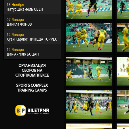
18 Ноября
Хайдер Морено АСПРИЛЬЯ
Вик
Натус Джамель СВЕН
22 Марта
28 И
07 Января
Самба КОНЕ
Сум
Данила ФОРОВ
26 Марта
10 И
12 Января
Витор Уго Морайс де
Бур
Хуан Карлос ПИНЕДА ТОРРЕС
ОЛИВЕЙРА
15 И
19 Января
28 Марта
Ива
Дан-Ангело БОЦАН
Раи ЛОПЕС ДЕ ОЛИВЕЙРА