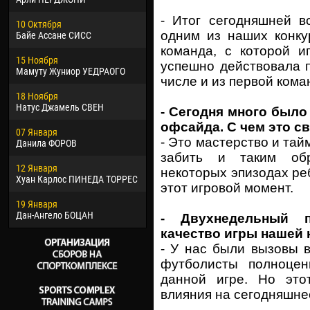
02 Марта
24 М
- Итог сегодняшней в
10 Октября
Вячеслав КОЗМА
Нико
одним из наших конку
Байе Ассане СИСС
09 Марта
15 И
команда, с которой и
15 Ноября
Эммануэль АФЕТСЕ
Кона
успешно действовала п
Мамуту Жуниор УЕДРАОГО
числе и из первой кома
20 Марта
24 И
18 Ноября
Хайдер Морено АСПРИЛЬЯ
Вик
Натус Джамель СВЕН
- Сегодня много было
22 Марта
28 И
офсайда. С чем это с
07 Января
Самба КОНЕ
Сум
- Это мастерство и тай
Данила ФОРОВ
забить и таким обр
26 Марта
10 И
12 Января
Витор Уго Морайс де
Бур
некоторых эпизодах ре
Хуан Карлос ПИНЕДА ТОРРЕС
ОЛИВЕЙРА
этот игровой момент.
15 И
19 Января
28 Марта
Ива
Дан-Ангело БОЦАН
Раи ЛОПЕС ДЕ ОЛИВЕЙРА
- Двухнедельный 
качество игры нашей
- У нас были вызовы 
футболисты полноцен
данной игре. Но это
влияния на сегодняшне