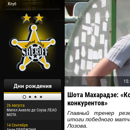
Клуб
15:
Дни рождения
Шота Махарадзе: «Ко
конкурентов»
26 Августа
30 Января
04 М
Мигел Анхело де Соуза ЛЕАО
Дорасо Морео КЛАС
Все
Главный тренер рез
МОТА
итоги победного матча
24 Февраля
13 М
14 Сентября
Владислав КОСТИН
Рен
Лозова.
Арли ПЕРДЖОНИ