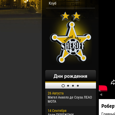
Клуб
Дни рождения
26 Августа
30 Января
Мигел Анхело де Соуза ЛЕАО
Дорасо Мо
МОТА
Робер
24 Феврал
14 Сентября
Владисла
Главный
Арли ПЕРДЖОНИ