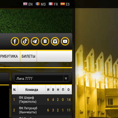
EN
MD
FR
ES
ТРИБУТИКА
БИЛЕТЫ
N.
Команда
И
В
Н
П
О
ФК Шериф
1
6
4
2
0
14
(Тирасполь)
ФК Петрокуб
2
6
3
2
1
11
(Хынчешты)