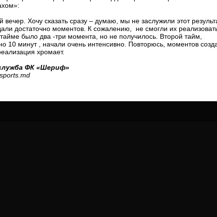
ахом»:
24 Мая
24 Июля
 КОЗМА
Николай ЧЕБОТАРЬ
Михаил КОРОТКОВ
й вечер. Хочу сказать сразу – думаю, мы не заслужили этот результа
али достаточно моментов. К сожалению, не смогли их реализовать
15 Июня
27 Июля
тайме было два -три момента, но не получилось. Второй тайм,
ь АФЕТСЕ
Конан Жорес-Ульрих ЛУКУ
Владимир ФРАТЯ
о 10 минут , начали очень интенсивно. Повторюсь, моментов созд
реализация хромает.
24 Июня
орено АСПРИЛЬЯ
Виктор ЧУМАШУ
служба ФК «Шериф»
sports.md
28 Июня
НЕ
Сумаила МАГАССУБА
10 Июля
 Морайс де
Бурама ФОМБА
А
15 Июля
Иван ДЮЛГЕРОВ
С ДЕ ОЛИВЕЙРА