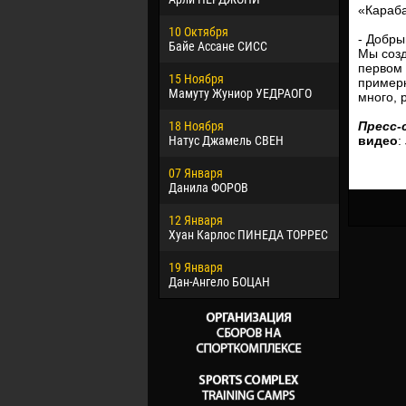
«Караб
02 Марта
10 Октября
Вячеслав
- Добры
Байе Ассане СИСС
Мы созд
09 Марта
первом 
15 Ноября
Эммануэл
примерн
Мамуту Жуниор УЕДРАОГО
много, 
20 Марта
18 Ноября
Хайдер М
Пресс-
Натус Джамель СВЕН
видео
:
22 Марта
07 Января
Самба КО
Данила ФОРОВ
26 Марта
12 Января
Витор Уго
Хуан Карлос ПИНЕДА ТОРРЕС
ОЛИВЕЙР
19 Января
28 Марта
Дан-Ангело БОЦАН
Раи ЛОПЕ