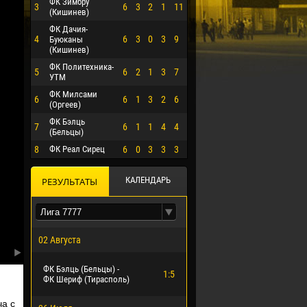
ФК Зимбру
3
6
3
2
1
11
(Кишинев)
ФК Дачия-
4
6
3
0
3
9
Буюканы
(Кишинев)
ФК Политехника-
5
6
2
1
3
7
УТМ
ФК Милсами
6
6
1
3
2
6
(Оргеев)
ФК Бэлць
7
6
1
1
4
4
(Бельцы)
8
ФК Реал Сирец
6
0
3
3
3
КАЛЕНДАРЬ
РЕЗУЛЬТАТЫ
02 Августа
О ЭРРЕРА
ФК Бэлць (Бельцы) -
1:5
ФК Шериф (Тирасполь)
а с