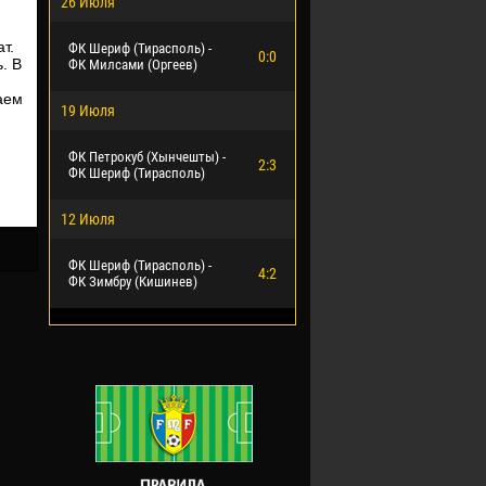
26 Июля
т.
ФК Шериф (Тирасполь) -
0:0
. В
ФК Милсами (Оргеев)
аем
19 Июля
ФК Петрокуб (Хынчешты) -
2:3
ФК Шериф (Тирасполь)
12 Июля
ФК Шериф (Тирасполь) -
4:2
ФК Зимбру (Кишинев)