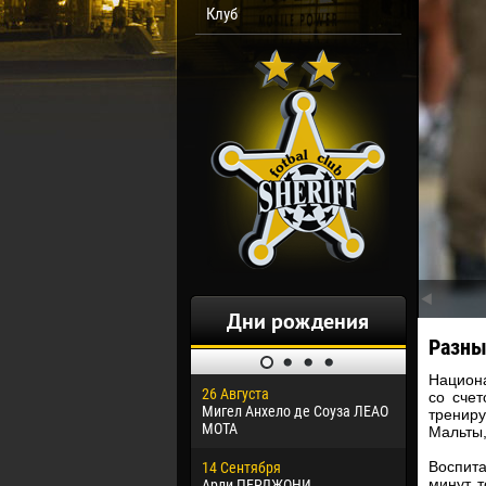
Клуб
Дни рождения
Разны
Национа
26 Августа
30 Января
со сче
Мигел Анхело де Соуза ЛЕАО
Дорасо Мо
трениру
МОТА
Мальты,
24 Феврал
Воспит
14 Сентября
Владисла
минут 
Арли ПЕРДЖОНИ