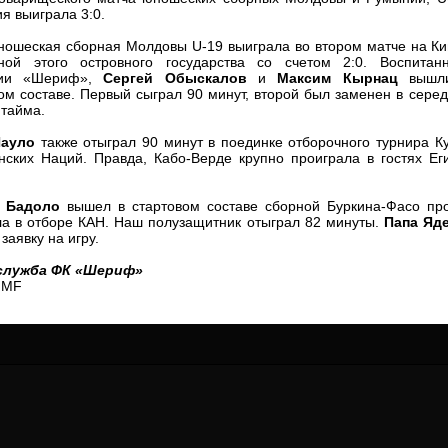
 выиграла 3:0.
24 Мая
24 Июля
 КОЗМА
Николай ЧЕБОТАРЬ
Михаил КОРОТКОВ
ношеская сборная Молдовы U-19 выиграла во втором матче на К
ной этого островного государства со счетом 2:0. Воспитанн
15 Июня
27 Июля
мии «Шериф»,
Сергей Обыскалов
и
Максим Кырнац
вышл
ь АФЕТСЕ
Конан Жорес-Ульрих ЛУКУ
Владимир ФРАТЯ
ом составе. Первый сыграл 90 минут, второй был заменен в сере
 тайма.
24 Июня
орено АСПРИЛЬЯ
Виктор ЧУМАШУ
ауло
также отыграл 90 минут в поединке отборочного турнира К
ских Наций. Правда, Кабо-Верде крупно проиграла в гостях Ег
28 Июня
НЕ
Сумаила МАГАССУБА
 Бадоло
вышел в стартовом составе сборной Буркина-Фасо пр
а в отборе КАН. Наш полузащитник отыграл 82 минуты.
Папа Яд
10 Июля
заявку на игру.
 Морайс де
Бурама ФОМБА
А
служба ФК «Шериф»
15 Июля
FMF
Иван ДЮЛГЕРОВ
С ДЕ ОЛИВЕЙРА