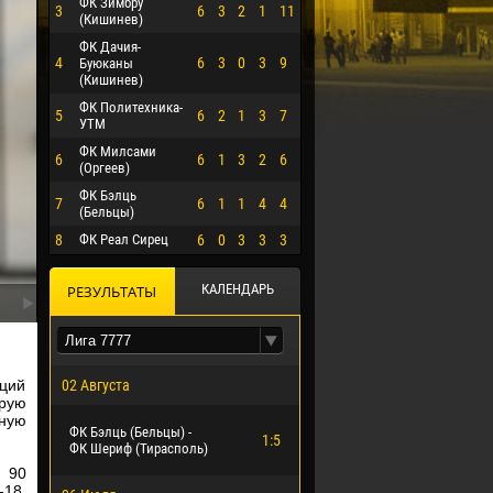
ФК Зимбру
3
6
3
2
1
11
(Кишинев)
ФК Дачия-
4
6
3
0
3
9
Буюканы
(Кишинев)
ФК Политехника-
5
6
2
1
3
7
УТМ
ФК Милсами
6
6
1
3
2
6
(Оргеев)
ФК Бэлць
7
6
1
1
4
4
(Бельцы)
8
ФК Реал Сирец
6
0
3
3
3
КАЛЕНДАРЬ
РЕЗУЛЬТАТЫ
аций
02 Августа
орую
О ЭРРЕРА
рную
ФК Бэлць (Бельцы) -
1:5
ФК Шериф (Тирасполь)
 90
-18.