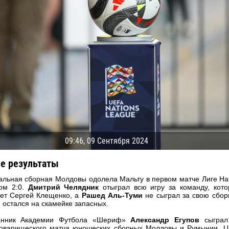
09:46, 09 Сентября 2024
е результаты
льная сборная Молдовы одолела Мальту в первом матче Лиге Н
04 Мая
17 Июля
том 2:0.
Дмитрий Челядник
отыграл всю игру за команду, кот
рео КЛАС
Всеволод НИХАЕВ
Жаир Амет МОДЕЛ
ет Сергей Клещенко, а
Рашед Аль-Туми
не сыграл за свою сбо
 остался на скамейке запасных.
я
13 Мая
21 Июля
анник Академии Футбола «Шериф»
Александр Егупов
сыграл
в КОСТИН
Ренат ЖОСАН
Эмиль ТЫМБУР
товарищеского матча юношеских сборных Молдовы и Румынии, U