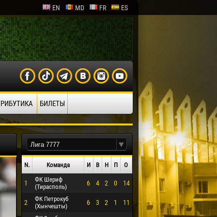
EN
MD
FR
ES
ТРИБУТИКА
БИЛЕТЫ
N.
Команда
И
В
Н
П
О
ФК Шериф
1
6
4
2
0
14
(Тирасполь)
ФК Петрокуб
2
6
3
2
1
11
(Хынчешты)