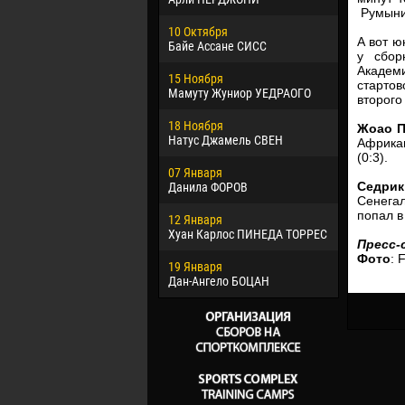
Румыния
02 Марта
10 Октября
Вячеслав
А вот ю
Байе Ассане СИСС
у сбор
09 Марта
Акаде
15 Ноября
Эммануэл
стартов
Мамуту Жуниор УЕДРАОГО
второго
20 Марта
18 Ноября
Хайдер М
Жоао П
Натус Джамель СВЕН
Африкан
(0:3).
22 Марта
07 Января
Самба КО
Седрик
Данила ФОРОВ
Сенегал
26 Марта
попал в 
12 Января
Витор Уго
Хуан Карлос ПИНЕДА ТОРРЕС
ОЛИВЕЙР
Пресс-
Фото
: 
19 Января
28 Марта
Дан-Ангело БОЦАН
Раи ЛОПЕ