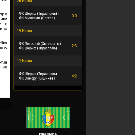
26 Июля
ФК Шериф (Тирасполь) -
ипре
0:0
ФК Милсами (Оргеев)
ики
и в
дине
19 Июля
убка
ФК Петрокуб (Хынчешты) -
2:3
ипту
ФК Шериф (Тирасполь)
12 Июля
отив
е
не
ФК Шериф (Тирасполь) -
4:2
ФК Зимбру (Кишинев)