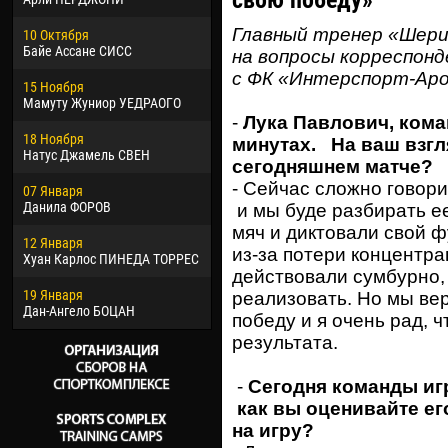
свою победу»
02 Марта
24 М
Главный тренер «Шери
10 Октября
Вячеслав КОЗМА
Нико
Байе Ассане СИСС
на вопросы корреспон
09 Марта
15 И
с ФК «Интерспорт-Аро
15 Ноября
Эммануэль АФЕТСЕ
Кона
Мамуту Жуниор УЕДРАОГО
-
Лука Павлович, кома
20 Марта
24 И
18 Ноября
Хайдер Морено АСПРИЛЬЯ
Вик
минутах. На ваш взгл
Натус Джамель СВЕН
сегодняшнем матче?
22 Марта
28 И
- Сейчас сложно говори
07 Января
Самба КОНЕ
Сум
Данила ФОРОВ
и мы буде разбирать е
26 Марта
10 И
мяч и диктовали свой ф
12 Января
Витор Уго Морайс де
Бур
из-за потери концентра
Хуан Карлос ПИНЕДА ТОРРЕС
ОЛИВЕЙРА
действовали сумбурно,
15 И
19 Января
28 Марта
Ива
реализовать. Но мы вер
Дан-Ангело БОЦАН
Раи ЛОПЕС ДЕ ОЛИВЕЙРА
победу и я очень рад, 
результата.
-
Сегодня команды игр
как вы оценивайте ег
на игру?