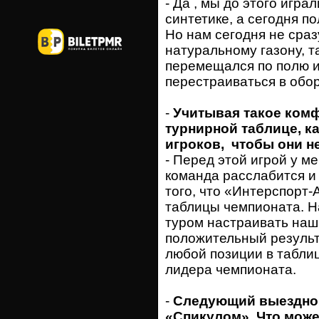
- Да , мы до этого игр
синтетике, а сегодня п
Но нам сегодня не сраз
натуральному газону, т
перемещался по полю и
перестраиваться в обо
-
Учитывая такое ком
турнирной таблице, к
игроков, чтобы они н
- Перед этой игрой у м
команда расслабится и
того, что «Интерспорт-
таблицы чемпионата. Н
туром настраивать наш
положительный результ
любой позиции в таблиц
лидера чемпионата.
-
Следующий выездной
«Спикулом». Что може