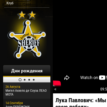
Клуб
Дни рождения
26 Августа
30 Января
04 М
09:
Мигел Анхело де Соуза ЛЕАО
Дорасо Морео КЛАС
Все
МОТА
Лука Павлович: «Мы 
24 Февраля
13 М
14 Сентября
Владислав КОСТИН
Рен
Арли ПЕРДЖОНИ