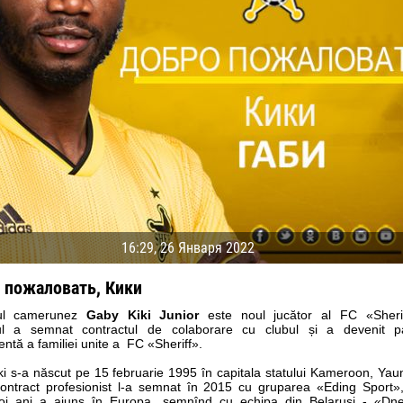
16:29, 26 Января 2022
 пожаловать, Кики
ul camerunez
Gaby Kiki Junior
este noul jucător al FC «Sheri
04 Мая
17 Июля
ul a semnat contractul de colaborare cu clubul și a devenit p
рео КЛАС
Всеволод НИХАЕВ
Жаир Амет МОДЕЛ
tă a familiei unite a FC «Sheriff».
i s-a născut pe 15 februarie 1995 în capitala statului Kameroon, Yau
я
13 Мая
21 Июля
contract profesionist l-a semnat în 2015 cu gruparea «Eding Sport»,
в КОСТИН
Ренат ЖОСАН
Эмиль ТЫМБУР
oi ani a ajuns în Europa, semnînd cu echipa din Belarusi - «Dn