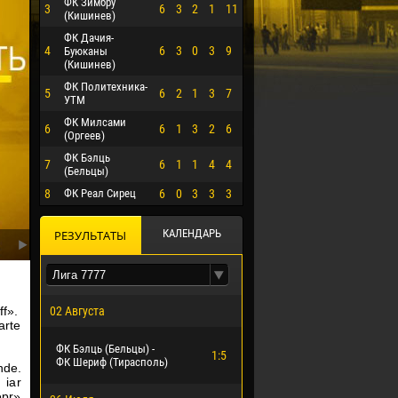
ФК Зимбру
3
6
3
2
1
11
(Кишинев)
ФК Дачия-
4
6
3
0
3
9
Буюканы
(Кишинев)
ФК Политехника-
5
6
2
1
3
7
УТМ
ФК Милсами
6
6
1
3
2
6
(Оргеев)
ФК Бэлць
7
6
1
1
4
4
(Бельцы)
8
ФК Реал Сирец
6
0
3
3
3
КАЛЕНДАРЬ
РЕЗУЛЬТАТЫ
ff».
02 Августа
arte
О ЭРРЕРА
ФК Бэлць (Бельцы) -
1:5
ФК Шериф (Тирасполь)
nde.
 iar
epr»