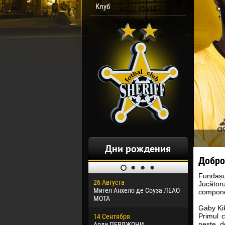
Клуб
Дни рождения
Добро
Fundaș
26 Августа
30 Января
Jucător
Мигел Анхело де Соуза ЛЕАО
Дорасо Мо
componen
МОТА
Gaby Kik
24 Феврал
Primul 
14 Сентября
Владисла
peste d
Арли ПЕРДЖОНИ