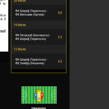
26 Июля
d la
ФК Шериф (Тирасполь) -
0:0
ФК Милсами (Оргеев)
lica
re 3
19 Июля
coul
ФК Петрокуб (Хынчешты) -
2:3
ФК Шериф (Тирасполь)
12 Июля
ФК Шериф (Тирасполь) -
4:2
ФК Зимбру (Кишинев)