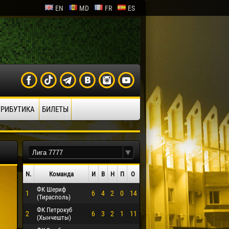
EN
MD
FR
ES
ТРИБУТИКА
БИЛЕТЫ
N.
Команда
И
В
Н
П
О
ФК Шериф
1
6
4
2
0
14
(Тирасполь)
ФК Петрокуб
2
6
3
2
1
11
(Хынчешты)