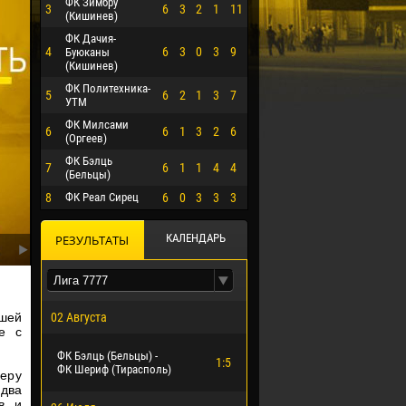
ФК Зимбру
3
6
3
2
1
11
(Кишинев)
ФК Дачия-
4
6
3
0
3
9
Буюканы
(Кишинев)
ФК Политехника-
5
6
2
1
3
7
УТМ
ФК Милсами
6
6
1
3
2
6
(Оргеев)
ФК Бэлць
7
6
1
1
4
4
(Бельцы)
8
ФК Реал Сирец
6
0
3
3
3
КАЛЕНДАРЬ
РЕЗУЛЬТАТЫ
шей
02 Августа
е с
О ЭРРЕРА
ФК Бэлць (Бельцы) -
1:5
ФК Шериф (Тирасполь)
ьеру
 два
в и