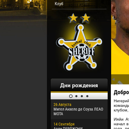
Клуб
Дни рождения
Добро
Нигери
26 Августа
30 Января
команд
Мигел Анхело де Соуза ЛЕАО
Дорасо Мо
клубом,
МОТА
Ияйи А
24 Феврал
начал в
14 Сентября
Владисла
года п
Арли ПЕРДЖОНИ