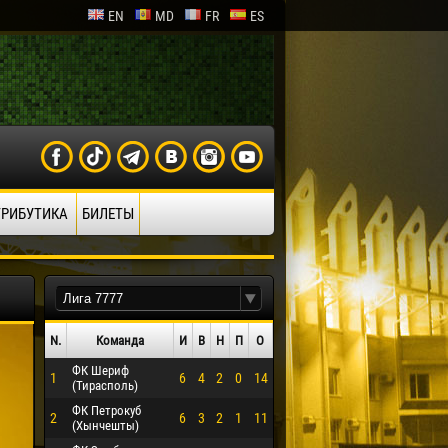
EN
MD
FR
ES
ТРИБУТИКА
БИЛЕТЫ
N.
Команда
И
В
Н
П
О
ФК Шериф
1
6
4
2
0
14
(Тирасполь)
ФК Петрокуб
2
6
3
2
1
11
(Хынчешты)