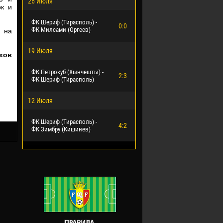
26 Июля
к и
ФК Шериф (Тирасполь) -
0:0
ФК Милсами (Оргеев)
 на
19 Июля
хов
ФК Петрокуб (Хынчешты) -
2:3
ФК Шериф (Тирасполь)
12 Июля
ФК Шериф (Тирасполь) -
4:2
ФК Зимбру (Кишинев)