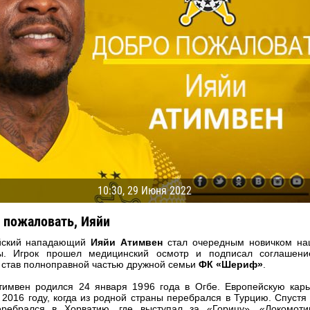
10:30, 29 Июня 2022
 пожаловать, Ияйи
йский нападающий
Ияйи Атимвен
стал очередным новичком на
04 Мая
17 Июля
ы. Игрок прошел медицинский осмотр и подписал соглашени
рео КЛАС
Всеволод НИХАЕВ
Жаир Амет МОДЕЛ
 став полноправной частью дружной семьи
ФК «Шериф»
.
тимвен родился 24 января 1996 года в Огбе. Европейскую кар
я
13 Мая
21 Июля
 2016 году, когда из родной страны перебрался в Турцию. Спустя
в КОСТИН
Ренат ЖОСАН
Эмиль ТЫМБУР
еребрался в Хорватию, где выступал за «Горицу», «Локомоти