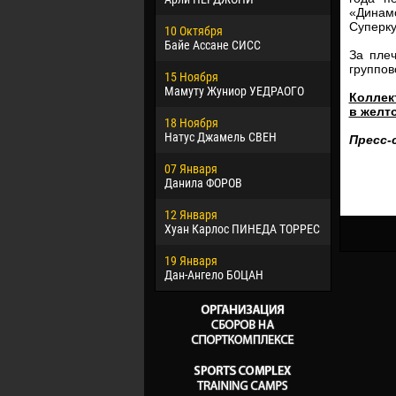
«Динам
02 Марта
Суперку
10 Октября
Вячеслав
Байе Ассане СИСС
За пле
09 Марта
группов
15 Ноября
Эммануэл
Мамуту Жуниор УЕДРАОГО
Коллек
20 Марта
в желт
18 Ноября
Хайдер М
Натус Джамель СВЕН
Пресс-
22 Марта
07 Января
Самба КО
Данила ФОРОВ
26 Марта
12 Января
Витор Уго
Хуан Карлос ПИНЕДА ТОРРЕС
ОЛИВЕЙР
19 Января
28 Марта
Дан-Ангело БОЦАН
Раи ЛОПЕ