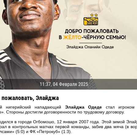
11:37, 04 Февраля 2025
 пожаловать, Элайджа
й нигерийский нападающий
Элайджа Одеде
стал игроком
04 Мая
17 Июля
. Стороны достигли договоренности по трудовому договору.
рео КЛАС
Всеволод НИХАЕВ
Жаир Амет МОДЕЛ
одился в городе Огбомошо, 12 января 2007 года. Этой зимой Эла
рал в контрольных матчах первой команды, забив два мяча (в во
я
13 Мая
21 Июля
сами» (5:0) и ФК «Петрокуб» (1:3).
в КОСТИН
Ренат ЖОСАН
Эмиль ТЫМБУР