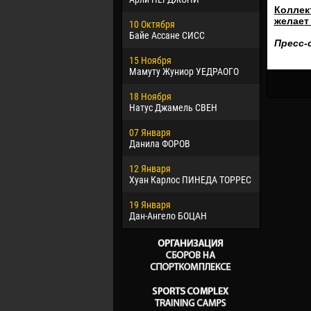
Коллек
02 Марта
желает
10 Октября
Вячеслав
Байе Ассане СИСС
Пресс-
09 Марта
15 Ноября
Эммануэл
Мамуту Жуниор УЕДРАОГО
20 Марта
18 Ноября
Хайдер М
Натус Джамель СВЕН
22 Марта
07 Января
Самба КО
Данила ФОРОВ
26 Марта
12 Января
Витор Уго
Хуан Карлос ПИНЕДА ТОРРЕС
ОЛИВЕЙР
19 Января
28 Марта
Дан-Ангело БОЦАН
Раи ЛОПЕ