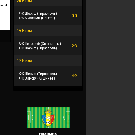
26 Июля
а и
ФК Шериф (Тирасполь) -
0:0
ФК Милсами (Оргеев)
19 Июля
ФК Петрокуб (Хынчешты) -
2:3
ФК Шериф (Тирасполь)
12 Июля
ФК Шериф (Тирасполь) -
4:2
ФК Зимбру (Кишинев)