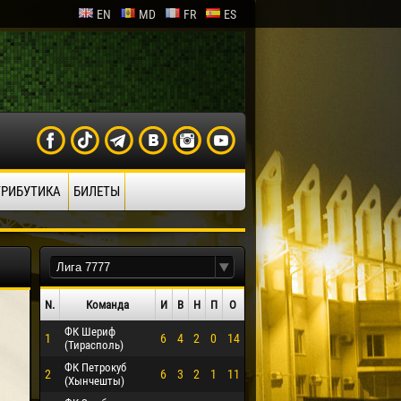
EN
MD
FR
ES
ТРИБУТИКА
БИЛЕТЫ
N.
Команда
И
В
Н
П
О
ФК Шериф
1
6
4
2
0
14
(Тирасполь)
ФК Петрокуб
2
6
3
2
1
11
(Хынчешты)