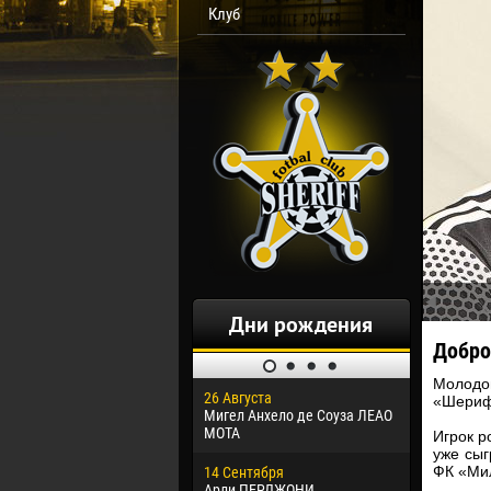
Клуб
Дни рождения
Добро
Молодо
26 Августа
30 Января
«Шериф»
Мигел Анхело де Соуза ЛЕАО
Дорасо Мо
МОТА
Игрок р
уже сыг
24 Феврал
ФК «Мил
14 Сентября
Владисла
Арли ПЕРДЖОНИ