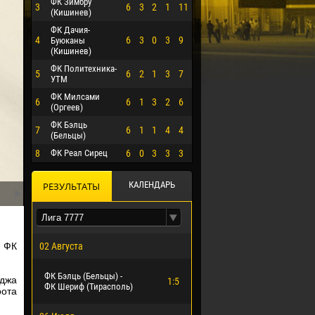
ФК Зимбру
3
6
3
2
1
11
(Кишинев)
ФК Дачия-
4
6
3
0
3
9
Буюканы
(Кишинев)
ФК Политехника-
5
6
2
1
3
7
УТМ
ФК Милсами
6
6
1
3
2
6
(Оргеев)
ФК Бэлць
7
6
1
1
4
4
(Бельцы)
8
ФК Реал Сирец
6
0
3
3
3
КАЛЕНДАРЬ
РЕЗУЛЬТАТЫ
 ФК
02 Августа
О ЭРРЕРА
ФК Бэлць (Бельцы) -
йджа
1:5
ФК Шериф (Тирасполь)
рота