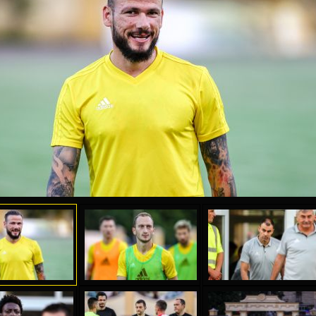
04 Мая
17 Июля
рео КЛАС
Всеволод НИХАЕВ
Жаир Амет МОДЕЛ
я
13 Мая
21 Июля
в КОСТИН
Ренат ЖОСАН
Эмиль ТЫМБУР
24 Мая
24 Июля
 КОЗМА
Николай ЧЕБОТАРЬ
Михаил КОРОТКОВ
15 Июня
27 Июля
ь АФЕТСЕ
Конан Жорес-Ульрих ЛУКУ
Владимир ФРАТЯ
24 Июня