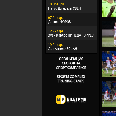
18 Ноября
Хайдер М
Натус Джамель СВЕН
22 Марта
07 Января
Самба КО
Данила ФОРОВ
26 Марта
12 Января
Витор Уго
Хуан Карлос ПИНЕДА ТОРРЕС
ОЛИВЕЙР
19 Января
28 Марта
Дан-Ангело БОЦАН
Раи ЛОПЕ