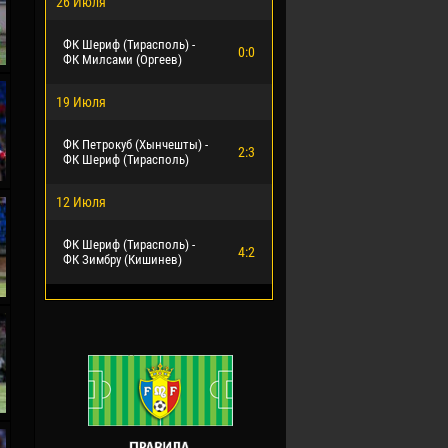
26 Июля
ФК Шериф (Тирасполь) -
0:0
ФК Милсами (Оргеев)
19 Июля
ФК Петрокуб (Хынчешты) -
2:3
ФК Шериф (Тирасполь)
12 Июля
ФК Шериф (Тирасполь) -
4:2
ФК Зимбру (Кишинев)