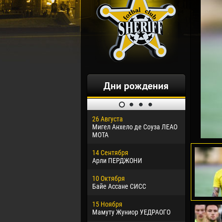
Дни рождения
26 Августа
30 Января
Мигел Анхело де Соуза ЛЕАО
Дорасо Мо
МОТА
24 Феврал
14 Сентября
Владисла
Арли ПЕРДЖОНИ
02 Марта
10 Октября
Вячеслав
Байе Ассане СИСС
09 Марта
15 Ноября
Эммануэл
Мамуту Жуниор УЕДРАОГО
20 Марта