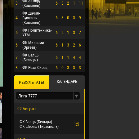
ФК Зимбру
3
6
3
2
1
11
(Кишинев)
ФК Дачия-
4
6
3
0
3
9
Буюканы
(Кишинев)
ФК Политехника-
5
6
2
1
3
7
УТМ
ФК Милсами
6
6
1
3
2
6
(Оргеев)
ФК Бэлць
7
6
1
1
4
4
(Бельцы)
8
ФК Реал Сирец
6
0
3
3
3
О ЭРРЕРА
КАЛЕНДАРЬ
РЕЗУЛЬТАТЫ
02 Августа
ФК Бэлць (Бельцы) -
1:5
ФК Шериф (Тирасполь)