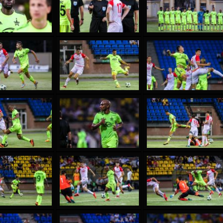
орено АСПРИЛЬЯ
Виктор ЧУМАШУ
28 Июня
НЕ
Сумаила МАГАССУБА
10 Июля
 Морайс де
Бурама ФОМБА
А
15 Июля
Иван ДЮЛГЕРОВ
С ДЕ ОЛИВЕЙРА