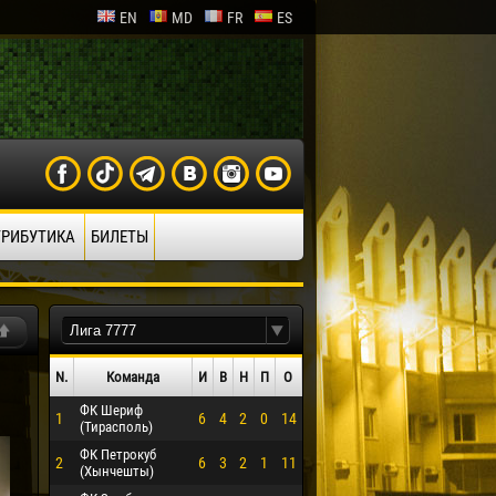
EN
MD
FR
ES
ТРИБУТИКА
БИЛЕТЫ
N.
Команда
И
В
Н
П
О
ФК Шериф
1
6
4
2
0
14
(Тирасполь)
ФК Петрокуб
2
6
3
2
1
11
(Хынчешты)