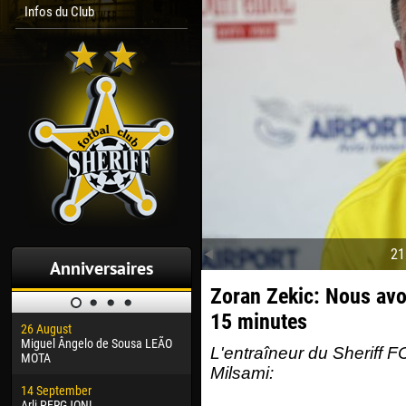
Infos du Club
21
Anniversaires
Zoran Zekic: Nous avo
15 minutes
26 August
30 January
04 M
Miguel Ângelo de Sousa LEÃO
Dhoraso Moreo KLAS
Vsev
L'entraîneur du Sheriff 
MOTA
Milsami:
24 February
13 M
14 September
Vladislav COSTIN
Rena
Arli PERGJONI