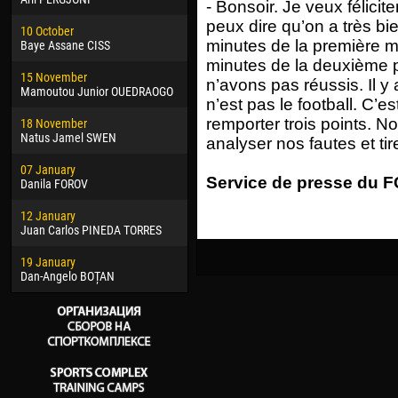
- Bonsoir. Je veux félicit
02 March
15 J
peux dire qu’on a très b
10 October
Veaceslav COZMA
Kona
minutes de la première m
Baye Assane CISS
09 March
24 J
minutes de la deuxième p
15 November
Emmanuel AFETSE
Vict
n’avons pas réussis. Il y 
Mamoutou Junior OUEDRAOGO
n’est pas le football. C’
20 March
28 J
remporter trois points. No
18 November
Jayder Moreno ASPRILLA
Soum
Natus Jamel SWEN
analyser nos fautes et ti
22 March
10 Ju
07 January
Samba KONÉ
Bou
Service de presse du FC
Danila FOROV
26 March
15 Ju
12 January
Vitor Hugo Morais de OLIVEIRA
Ivan
Juan Carlos PINEDA TORRES
28 March
17 Ju
19 January
Raí LOPES DE OLIVEIRA
Jair
Dan-Angelo BOȚAN