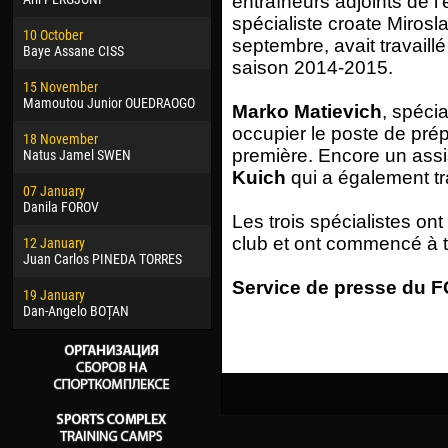
entraîneurs adjoints de l
02 March
15 J
spécialiste croate Mirosl
10 October
Veaceslav COZMA
Kona
septembre, avait travaillé
Baye Assane CISS
saison 2014-2015.
09 March
24 J
15 November
Emmanuel AFETSE
Vict
Mamoutou Junior OUEDRAOGO
Marko Matievich
, spécia
20 March
28 J
occupier le poste de pré
18 November
Jayder Moreno ASPRILLA
Soum
première. Encore un assi
Natus Jamel SWEN
22 March
10 Ju
Kuich
qui a également tr
07 January
Samba KONÉ
Bou
Danila FOROV
Les trois spécialistes ont
26 March
15 Ju
club et ont commencé à tr
12 January
Vitor Hugo Morais de OLIVEIRA
Ivan
Juan Carlos PINEDA TORRES
28 March
17 Ju
Service de presse du FC
19 January
Raí LOPES DE OLIVEIRA
Jair
Dan-Angelo BOȚAN