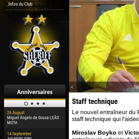
Infos du Club
16
Anniversaires
Staff technique
Le nouvel entraîneur du F
26 August
30 January
04 M
Miguel Ângelo de Sousa LEÃO
Dhoraso Moreo KLAS
Vsev
staff technique qui l'aide
MOTA
24 February
13 M
Miroslav Boyko
et
Victo
14 September
Vladislav COSTIN
Rena
Arli PERGJONI