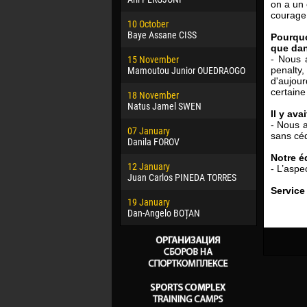
on a un 
02 March
courage 
10 October
Veaceslav
Baye Assane CISS
Pourquo
que dan
09 March
- Nous 
15 November
Emmanuel 
penalty
Mamoutou Junior OUEDRAOGO
d'aujour
20 March
certain
18 November
Jayder Mo
Natus Jamel SWEN
Il y av
22 March
- Nous 
07 January
Samba KO
sans céd
Danila FOROV
26 March
Notre é
12 January
Vitor Hugo
- L’aspe
Juan Carlos PINEDA TORRES
Service
28 March
19 January
Raí LOPES 
Dan-Angelo BOȚAN