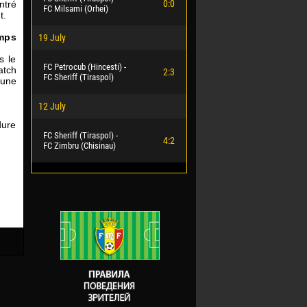
0:0
ntré
FC Milsami (Orhei)
t.
emps
19 July
s le
FC Petrocub (Hincesti) -
atch
2:3
FC Sheriff (Tiraspol)
 une
12 July
dure
FC Sheriff (Tiraspol) -
4:2
FC Zimbru (Chisinau)