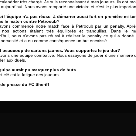
calendrier très chargé. Je suis reconnaissant à mes joueurs, ils ont mo
15 June
27 July
aujourd'hui. Nous avons remporté une victoire et c’est le plus importan
 COZMA
Konan Jaures-Ulrich LOUKOU
Vladimir FRATEA
i l’équipe n'a pas réussi à démarrer aussi fort en première mi-t
s le match contre Petrocub?
24 June
avons commencé notre match face à Petrocub par un penalty. Aprè
AFETSE
Victor CIUMAȘU
, nos actions étaient très équilibrés et tranquilles. Dans le m
d'hui, nous n’avons pas réussi à réaliser le penalty ce qui a donné
28 June
e nervosité et a eu comme conséquence un but encaissé.
reno ASPRILLA
Soumaila MAGASSOUBA
ait beaucoup de cartons jaunes. Vous supportez le jeu dur?
10 July
avons une équipe combative. Nous essayons de jouer d’une manière 
NÉ
Bourama FOMBA
er aux duels.
15 July
quipe aurait pu marquer plus de buts.
 Morais de OLIVEIRA
Ivan DYULGEROV
ct clé est la fatigue des joueurs.
 de presse du FC Sheriff
17 July
DE OLIVEIRA
Jair Ameth MODELO HERRERA