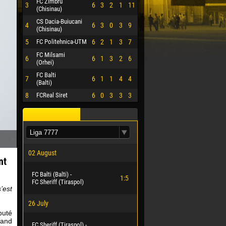
FC Zimbru
3
6
3
2
1
11
(Chisinau)
CS Dacia-Buiucani
4
6
3
0
3
9
(Chisinau)
5
FC Politehnica-UTM
6
2
1
3
7
FC Milsami
6
6
1
3
2
6
(Orhei)
FC Balti
7
6
1
1
4
4
(Balti)
8
FCReal Siret
6
0
3
3
3
02 August
nt
FC Balti (Balti) -
1:5
FC Sheriff (Tiraspol)
’est
26 July
puté
uand
FC Sheriff (Tiraspol) -