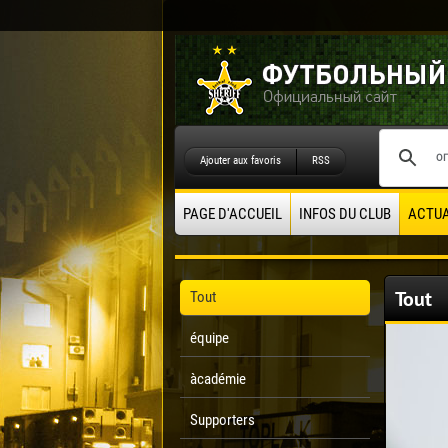
Ajouter aux favoris
RSS
PAGE D'ACCUEIL
INFOS DU CLUB
ACTUA
Tout
Tout
équipe
àcadémie
Supporters