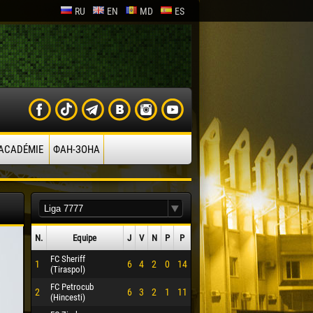
RU
EN
MD
ES
’ACADÉMIE
ФАН-ЗОНА
N.
Equipe
J
V
N
P
P
FC Sheriff
1
6
4
2
0
14
(Tiraspol)
FC Petrocub
2
6
3
2
1
11
(Hincesti)