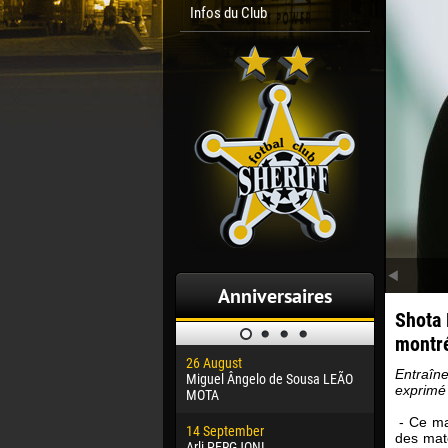
Infos du Club
Anniversaires
Shota 
montré
26 August
30 January
Entraîn
Miguel Ângelo de Sousa LEÃO
Dhoraso M
exprimé 
MOTA
24 Februar
- Ce mat
14 September
Vladislav 
des matc
Arli PERGJONI