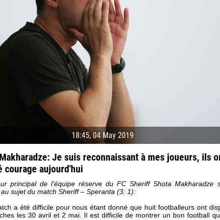
18:45, 04 May 2019
Makharadze: Je suis reconnaissant à mes joueurs, ils o
 courage aujourd'hui
04 May
21 July
eur principal de l’équipe réserve du FC Sheriff Shota Makharadze s
oreo KLAS
Vsevolod NIHAEV
Emil TIMBUR
au sujet du match Sheriff – Speranta (3: 1):
y
13 May
24 July
ch a été difficile pour nous étant donné que huit footballeurs ont dis
COSTIN
Renat JOSAN
Mihail COROTCOV
hes les 30 avril et 2 mai. Il est difficile de montrer un bon football q