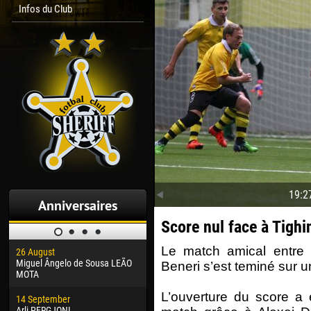
Infos du Club
19:2
Anniversaires
Score nul face à Tighi
Le match amical entre 
26 August
30 January
04 M
Miguel Ângelo de Sousa LEÃO
Dhoraso Moreo KLAS
Vsev
Beneri s’est teminé sur u
MOTA
24 February
13 M
L’ouverture du score a 
14 September
Vladislav COSTIN
Rena
Arli PERGJONI