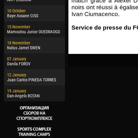
match grâce à Alexei D
02 March
15 J
noirs ont réussi à égali
10 October
Veaceslav COZMA
Kona
Ivan Ciumacenco.
Baye Assane CISS
09 March
24 J
15 November
Emmanuel AFETSE
Vict
Service de presse du FC
Mamoutou Junior OUEDRAOGO
20 March
28 J
18 November
Jayder Moreno ASPRILLA
Soum
Natus Jamel SWEN
22 March
10 Ju
07 January
Samba KONÉ
Bou
Danila FOROV
26 March
15 Ju
12 January
Vitor Hugo Morais de OLIVEIRA
Ivan
Juan Carlos PINEDA TORRES
28 March
17 Ju
19 January
Raí LOPES DE OLIVEIRA
Jair
Dan-Angelo BOȚAN