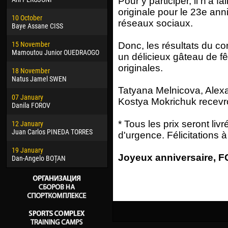
Pour y participer, il n'a fa
02 March
15 J
originale pour le 23e ann
10 October
Veaceslav COZMA
Kona
réseaux sociaux.
Baye Assane CISS
09 March
24 J
15 November
Emmanuel AFETSE
Vict
Donc, les résultats du 
Mamoutou Junior OUEDRAOGO
un délicieux gâteau de fêt
20 March
28 J
originales.
18 November
Jayder Moreno ASPRILLA
Soum
Natus Jamel SWEN
22 March
10 Ju
Tatyana Melnicova, Alex
07 January
Samba KONÉ
Bou
Kostya Mokrichuk recevro
Danila FOROV
26 March
15 Ju
* Tous les prix seront liv
12 January
Vitor Hugo Morais de OLIVEIRA
Ivan
Juan Carlos PINEDA TORRES
d'urgence. Félicitations à
28 March
17 Ju
19 January
Raí LOPES DE OLIVEIRA
Jair
Joyeux anniversaire, FC
Dan-Angelo BOȚAN