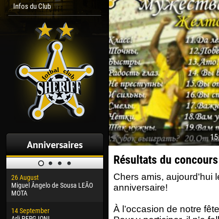
Infos du Club
15
Anniversaires
Résultats du concours
Chers amis, aujourd'hui l
26 August
30 January
04 M
Miguel Ângelo de Sousa LEÃO
Dhoraso Moreo KLAS
Vsev
anniversaire!
MOTA
24 February
13 M
À l’occasion de notre fê
14 September
Vladislav COSTIN
Rena
Arli PERGJONI