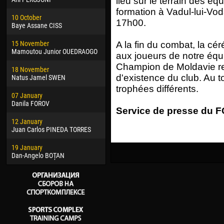
lieu sur le terrain des é
02 March
15 J
formation à Vadul-lui-Vo
10 October
Veaceslav COZMA
Kona
17h00.
Baye Assane CISS
09 March
24 J
15 November
Emmanuel AFETSE
Vict
A la fin du combat, la cé
Mamoutou Junior OUEDRAOGO
aux joueurs de notre équip
20 March
28 J
Champion de Moldavie re
18 November
Jayder Moreno ASPRILLA
Soum
d'existence du club. Au t
Natus Jamel SWEN
22 March
10 Ju
trophées différents.
07 January
Samba KONÉ
Bou
Danila FOROV
Service de presse du FC
26 March
15 Ju
12 January
Vitor Hugo Morais de OLIVEIRA
Ivan
Juan Carlos PINEDA TORRES
28 March
17 Ju
19 January
Raí LOPES DE OLIVEIRA
Jair
Dan-Angelo BOȚAN