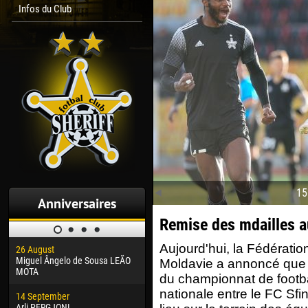
Infos du Club
15
Anniversaires
Remise des mdailles au
Aujourd'hui, la Fédératio
26 August
30 January
04 M
Miguel Ângelo de Sousa LEÃO
Dhoraso Moreo KLAS
Vsev
Moldavie a annoncé que l
MOTA
du championnat de footba
24 February
13 M
nationale entre le FC Sfi
14 September
Vladislav COSTIN
Rena
Arli PERGJONI