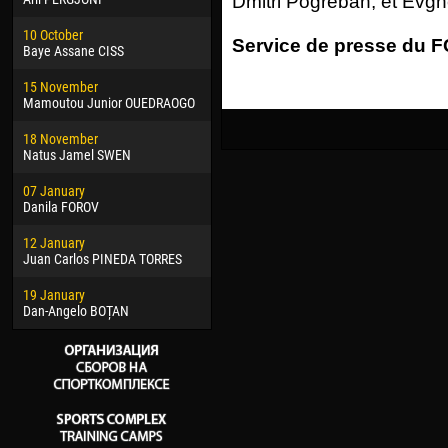
Dmitri Pogreban, et Evgh
02 March
15 J
10 October
Veaceslav COZMA
Kona
Service de presse du FC
Baye Assane CISS
09 March
24 J
15 November
Emmanuel AFETSE
Vict
Mamoutou Junior OUEDRAOGO
20 March
28 J
18 November
Jayder Moreno ASPRILLA
Soum
Natus Jamel SWEN
22 March
10 Ju
07 January
Samba KONÉ
Bou
Danila FOROV
26 March
15 Ju
12 January
Vitor Hugo Morais de OLIVEIRA
Ivan
Juan Carlos PINEDA TORRES
28 March
17 Ju
19 January
Raí LOPES DE OLIVEIRA
Jair
Dan-Angelo BOȚAN