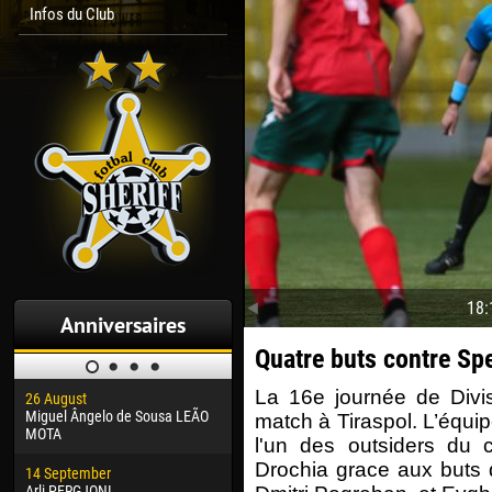
Infos du Club
18:
Anniversaires
Quatre buts contre Sp
La 16e journée de Divis
26 August
30 January
04 M
Miguel Ângelo de Sousa LEÃO
Dhoraso Moreo KLAS
Vsev
match à Tiraspol. L’équip
MOTA
l'un des outsiders du
24 February
13 M
Drochia grace aux buts d
14 September
Vladislav COSTIN
Rena
Arli PERGJONI