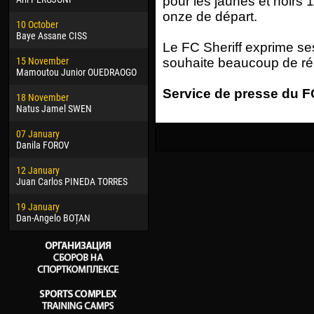
pour les jaunes et noirs 
02 March
15 J
onze de départ.
10 October
Veaceslav COZMA
Kona
Baye Assane CISS
Le FC Sheriff exprime ses
09 March
24 J
15 November
Emmanuel AFETSE
Vict
souhaite beaucoup de réu
Mamoutou Junior OUEDRAOGO
20 March
28 J
Service de presse du FC
18 November
Jayder Moreno ASPRILLA
Soum
Natus Jamel SWEN
22 March
10 Ju
07 January
Samba KONÉ
Bou
Danila FOROV
26 March
15 Ju
12 January
Vitor Hugo Morais de OLIVEIRA
Ivan
Juan Carlos PINEDA TORRES
28 March
17 Ju
19 January
Raí LOPES DE OLIVEIRA
Jair
Dan-Angelo BOȚAN