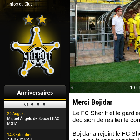
Infos du Club
10:0
Anniversaires
Merci Bojidar
Le FC Sheriff et le gardi
26 August
30 January
04 M
Miguel Ângelo de Sousa LEÃO
Dhoraso Moreo KLAS
Vsev
décision de résilier le cont
MOTA
24 February
13 M
Bojidar a rejoint le FC She
14 September
Vladislav COSTIN
Rena
Arli PERGJONI