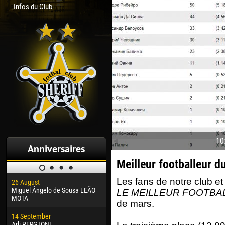
Infos du Club
10
Anniversaires
Meilleur footballeur 
Les fans de notre club et 
26 August
30 January
04 M
Miguel Ângelo de Sousa LEÃO
Dhoraso Moreo KLAS
Vsev
LE MEILLEUR FOOTBA
MOTA
de mars.
24 February
13 M
14 September
Vladislav COSTIN
Rena
Arli PERGJONI