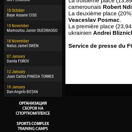
La troisième place (13,89
02 March
15 J
camerounais
Robert Nd
10 October
Veaceslav COZMA
Kona
La deuxième place (20%) 
Baye Assane CISS
Veaceslav Posmac
.
09 March
24 J
15 November
Emmanuel AFETSE
Vict
La première place (23,94%
Mamoutou Junior OUEDRAOGO
ukrainien
Andrei Blizni
20 March
28 J
18 November
Jayder Moreno ASPRILLA
Soum
Service de presse du FC
Natus Jamel SWEN
22 March
10 Ju
07 January
Samba KONÉ
Bou
Danila FOROV
26 March
15 Ju
12 January
Vitor Hugo Morais de OLIVEIRA
Ivan
Juan Carlos PINEDA TORRES
28 March
17 Ju
19 January
Raí LOPES DE OLIVEIRA
Jair
Dan-Angelo BOȚAN