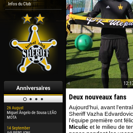
Infos du Club
12:1
Anniversaires
Deux nouveaux fans
Aujourd'hui, avant l'entr
26 August
30 January
04 M
Miguel Ângelo de Sousa LEÃO
Dhoraso Moreo KLAS
Vsev
Sheriff Vazha Edvardovich
MOTA
l'équipe première ont féli
24 February
13 M
Miculic
et le milieu de te
14 September
Vladislav COSTIN
Rena
Arli PERGJONI