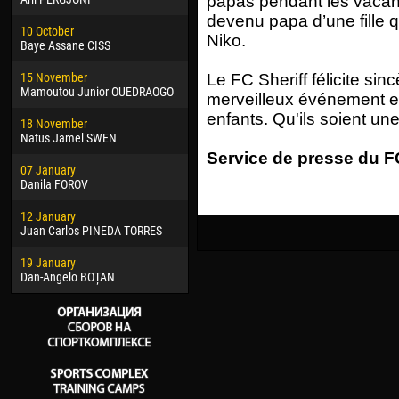
papas pendant les vacanc
02 March
15 J
devenu papa d’une fille qu
10 October
Veaceslav COZMA
Kona
Niko.
Baye Assane CISS
09 March
24 J
15 November
Emmanuel AFETSE
Vict
Le FC Sheriff félicite si
Mamoutou Junior OUEDRAOGO
merveilleux événement e
20 March
28 J
enfants. Qu'ils soient une
18 November
Jayder Moreno ASPRILLA
Soum
Natus Jamel SWEN
22 March
10 Ju
Service de presse du FC
07 January
Samba KONÉ
Bou
Danila FOROV
26 March
15 Ju
12 January
Vitor Hugo Morais de OLIVEIRA
Ivan
Juan Carlos PINEDA TORRES
28 March
17 Ju
19 January
Raí LOPES DE OLIVEIRA
Jair
Dan-Angelo BOȚAN