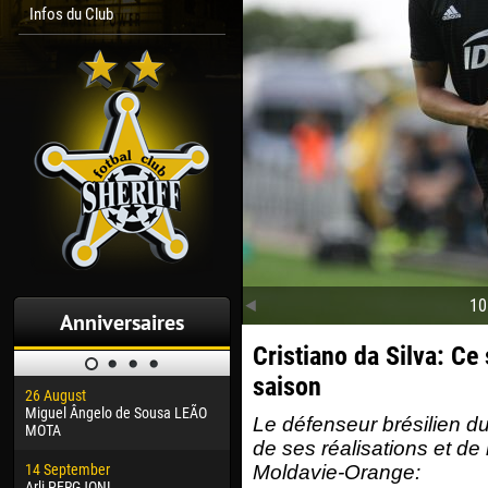
Infos du Club
10
Anniversaires
Cristiano da Silva: Сe
saison
26 August
30 January
04 M
Miguel Ângelo de Sousa LEÃO
Dhoraso Moreo KLAS
Vsev
Le défenseur brésilien du
MOTA
de ses réalisations et de
24 February
13 M
14 September
Vladislav COSTIN
Rena
Moldavie-Orange:
Arli PERGJONI