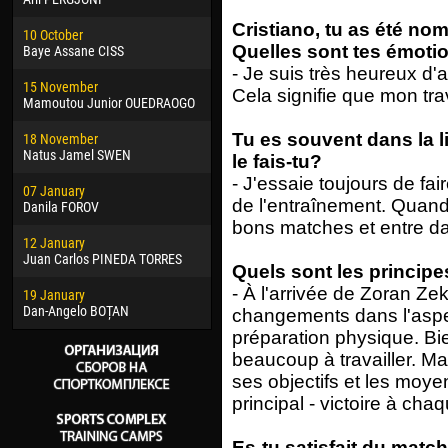
02 March
15 J
Cristiano, tu as été nom
10 October
Veaceslav COZMA
Kona
Quelles sont tes émoti
Baye Assane CISS
09 March
24 J
- Je suis très heureux d'av
15 November
Emmanuel AFETSE
Vict
Cela signifie que mon trav
Mamoutou Junior OUEDRAOGO
20 March
28 J
Tu es souvent dans la l
18 November
Jayder Moreno ASPRILLA
Soum
Natus Jamel SWEN
le fais-tu?
22 March
10 Ju
- J'essaie toujours de fai
07 January
Samba KONÉ
Bou
de l'entraînement. Quand 
Danila FOROV
bons matches et entre da
26 March
15 Ju
12 January
Vitor Hugo Morais de OLIVEIRA
Ivan
Juan Carlos PINEDA TORRES
Quels sont les principes
28 March
17 Ju
- À l'arrivée de Zoran Z
19 January
Raí LOPES DE OLIVEIRA
Jair
Dan-Angelo BOȚAN
changements dans l'aspec
préparation physique. Bi
beaucoup à travailler. M
ses objectifs et les moye
principal - victoire à cha
Es-tu satisfait du mat