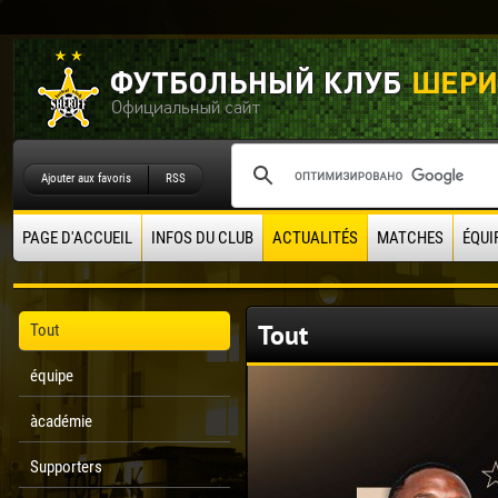
Ajouter aux favoris
RSS
PAGE D'ACCUEIL
INFOS DU CLUB
ACTUALITÉS
MATCHES
ÉQUI
Tout
Tout
équipe
àcadémie
Supporters