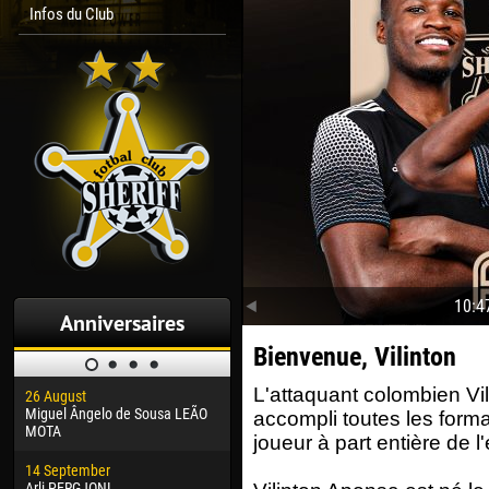
Infos du Club
10:4
Anniversaires
Bienvenue, Vilinton
L'attaquant colombien Vi
26 August
30 January
04 M
Miguel Ângelo de Sousa LEÃO
Dhoraso Moreo KLAS
Vsev
accompli toutes les forma
MOTA
joueur à part entière de 
24 February
13 M
14 September
Vladislav COSTIN
Rena
Arli PERGJONI