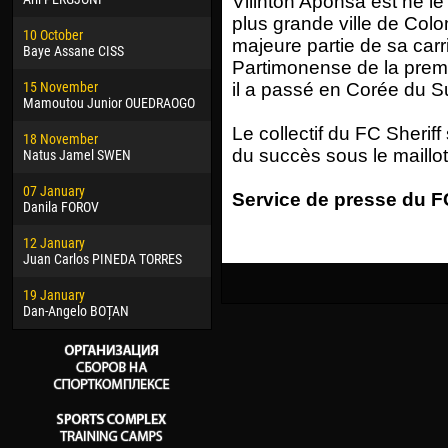
Vilinton Aponsa est né l
02 March
15 J
plus grande ville de Colo
10 October
Veaceslav COZMA
Kona
majeure partie de sa carr
Baye Assane CISS
Partimonense de la premiè
09 March
24 J
15 November
Emmanuel AFETSE
Vict
il a passé en Corée du 
Mamoutou Junior OUEDRAOGO
20 March
28 J
Le collectif du FC Sheriff
18 November
Jayder Moreno ASPRILLA
Soum
du succès sous le maillot
Natus Jamel SWEN
22 March
10 Ju
07 January
Samba KONÉ
Bou
Service de presse du FC
Danila FOROV
26 March
15 Ju
12 January
Vitor Hugo Morais de OLIVEIRA
Ivan
Juan Carlos PINEDA TORRES
28 March
17 Ju
19 January
Raí LOPES DE OLIVEIRA
Jair
Dan-Angelo BOȚAN