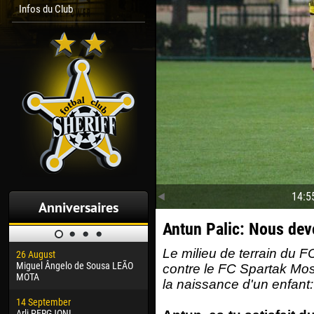
Infos du Club
14:5
Anniversaires
Antun Palic: Nous devo
Le milieu de terrain du F
26 August
30 January
04 M
Miguel Ângelo de Sousa LEÃO
Dhoraso Moreo KLAS
Vsev
contre le FC Spartak Mos
MOTA
la naissance d'un enfant:
24 February
13 M
14 September
Vladislav COSTIN
Rena
Arli PERGJONI