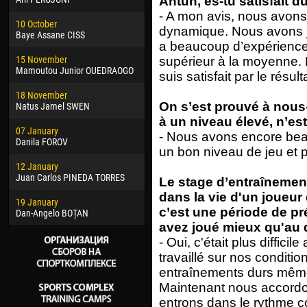
Antun, es-tu satisfait 
02 March
15 J
- A mon avis, nous avons 
10 October
Veaceslav COZMA
Kona
dynamique. Nous avons jo
Baye Assane CISS
a beaucoup d’expérience 
09 March
24 J
15 November
Emmanuel AFETSE
Vict
supérieur à la moyenne. N
Mamoutou Junior OUEDRAOGO
suis satisfait par le résult
20 March
28 J
18 November
Jayder Moreno ASPRILLA
Soum
On s’est prouvé à nou
Natus Jamel SWEN
22 March
10 Ju
à un niveau élevé, n’es
07 January
Samba KONÉ
Bou
- Nous avons encore beau
Danila FOROV
un bon niveau de jeu et p
26 March
15 Ju
12 January
Vitor Hugo Morais de OLIVEIRA
Ivan
Juan Carlos PINEDA TORRES
Le stage d’entraînement
28 March
17 Ju
dans la vie d'un joueur 
19 January
Raí LOPES DE OLIVEIRA
Jair
c’est une période de pr
Dan-Angelo BOȚAN
avez joué mieux qu'au 
- Oui, c'était plus diffic
travaillé sur nos condit
entraînements durs même 
Maintenant nous accordon
entrons dans le rythme c