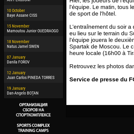
Hier, les joueurs de l'équ
02 March
15 J
l'équipe. Le matin, tous l
10 October
Veaceslav COZMA
Kona
de sport de l'hôtel.
Baye Assane CISS
09 March
24 J
15 November
Emmanuel AFETSE
Vict
L’entraînement du soir a
Mamoutou Junior OUEDRAOGO
eu lieu sur le terrain du
20 March
28 J
l'équipe jouera le deuxi
18 November
Jayder Moreno ASPRILLA
Soum
Spartak de Moscou. Le c
Natus Jamel SWEN
22 March
10 Ju
heure locale (16h00 à Tir
07 January
Samba KONÉ
Bou
Danila FOROV
Retrouvez les photos da
26 March
15 Ju
12 January
Vitor Hugo Morais de OLIVEIRA
Ivan
Juan Carlos PINEDA TORRES
Service de presse du FC
28 March
17 Ju
19 January
Raí LOPES DE OLIVEIRA
Jair
Dan-Angelo BOȚAN