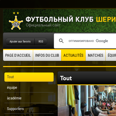
Ajouter aux favoris
RSS
PAGE D'ACCUEIL
INFOS DU CLUB
ACTUALITÉS
MATCHES
ÉQUI
Tout
Tout
équipe
àcadémie
Supporters