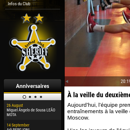
Infos du Club
20:1
Anniversaires
À la veille du deuxiè
Aujourd'hui, l’équipe pre
26 August
30 January
04 M
Miguel Ângelo de Sousa LEÃO
Dhoraso Moreo KLAS
Vsev
entraînements à la veill
MOTA
Moscow.
24 February
13 M
14 September
Vladislav COSTIN
Rena
Arli PERGJONI