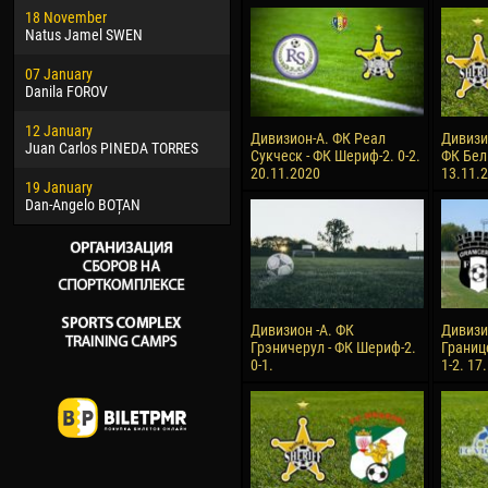
18 November
Jayder Moreno ASPRILLA
Vict
Natus Jamel SWEN
22 March
28 J
07 January
Samba KONÉ
Soum
Danila FOROV
26 March
10 Ju
12 January
Vitor Hugo Morais de OLIVEIRA
Bou
Дивизион-А. ФК Реал
Дивизи
Juan Carlos PINEDA TORRES
Сукческ - ФК Шериф-2. 0-2.
ФК Бел
28 March
15 Ju
20.11.2020
13.11.
19 January
Raí LOPES DE OLIVEIRA
Ivan
Dan-Angelo BOȚAN
Дивизион -А. ФК
Дивизи
Грэничерул - ФК Шериф-2.
Границ
0-1.
1-2. 17