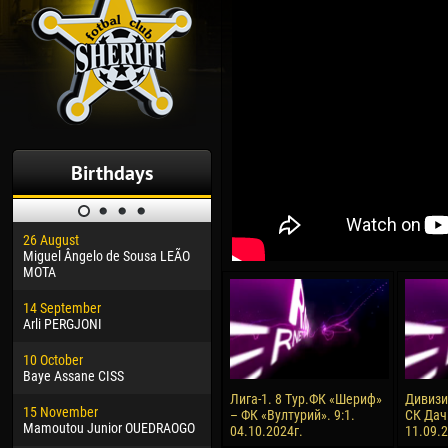
Birthdays
26 August
30 January
04 M
Miguel Ângelo de Sousa LEÃO
Dhoraso Moreo KLAS
Vsev
MOTA
24 February
13 M
14 September
Vladislav COSTIN
Rena
Arli PERGJONI
02 March
24 M
10 October
Veaceslav COZMA
Nico
Baye Assane CISS
09 March
15 J
Лига-1. 8 Тур.ФК «Шериф»
Дивизия
15 November
Emmanuel AFETSE
Kona
– ФК «Вултурий». 9:1.
СК Дач
Mamoutou Junior OUEDRAOGO
04.10.2024г.
11.09.
20 March
24 J