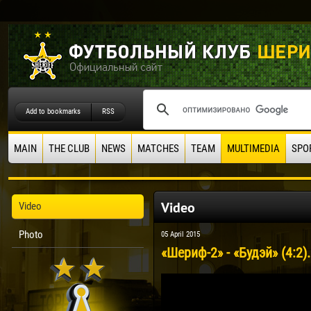
Add to bookmarks
RSS
MAIN
THE CLUB
NEWS
MATCHES
TEAM
MULTIMEDIA
SPO
Video
Video
Photo
05 April 2015
«Шериф-2» - «Будэй» (4:2)